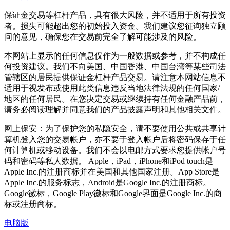
保证金交易等杠杆产品，具有很大风险，并不适用于所有投资
者。损失可能超出您的初始投入资金。我们建议您征询独立顾
问的意见，确保您在交易前完全了解可能涉及的风险。
本网站上显示的任何信息仅作为一般数据或参考，并不构成任
何投资建议。我们不向美国、中国香港、中国台湾等某些司法
管辖区的居民提供保证金杠杆产品交易。请注意本网站信息不
适用于视发布或使用此类信息违反当地法律法规的任何国家/
地区的任何居民。在您决定交易或继续持有任何金融产品前，
请务必阅读理解并同意我们的产品披露声明和其他相关文件。
网上保安：为了保护您的私隐安全，请不要使用公共或共享计
算机登入您的交易帐户，亦不要于登入帐户后将密码保存于任
何计算机或移动设备。我们不会以电邮方式要求您提供帐户号
码和密码等私人数据。 Apple，iPad，iPhone和iPod touch是
Apple Inc.的注册商标并在美国和其他国家注册。App Store是
Apple Inc.的服务标志，Android是Google Inc.的注册商标。
Google徽标，Google Play徽标和Google界面是Google Inc.的商
标或注册商标。
电脑版