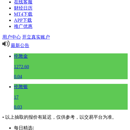
在线客服
财经日历
MT4下载
APP下载
推广优惠
用户中心
开立真实账户
最新公告
伦敦金
1272.60
0.04
伦敦银
17
0.03
• 以上抽取的报价有延迟，仅供参考，以交易平台为准。
每日精选
|