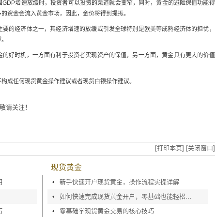
国GDP增速放缓时，投资者可以投资的渠道就会变窄，同时，黄金的避险保值功能得
多的资金会流入黄金市场，因此，金价将得到提振。
主要的经济体之一，其经济增速的放缓或引发全球特别是欧美等成熟经济体的担忧，
撑。
金的好时机，一方面有利于投资者实现资产的保值，另一方面，黄金具有更大的价值
不构成任何现货黄金操作建议或者现货白银操作建议。
敬请关注！
？
[打印本页]
[关闭窗口]
现货黄金
明
•
新手快速开户现货黄金，操作流程实操详解
•
如何快速完成现货黄金开户，零基础也能轻松上手
巧
•
零基础学现货黄金交易的核心技巧