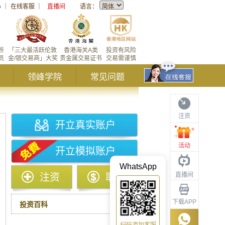
心
｜
在线客服
｜
直播间
语言：
所
「三大最活跃伦敦
香港海关A类
投资有风险
员
金/银交易商」大奖
贵金属交易证书
交易需谨慎
领峰学院
常见问题
注资
开立真实账户
活动
开立模拟账户
WhatsApp
直播间
注资
取款
下载APP
投资百科