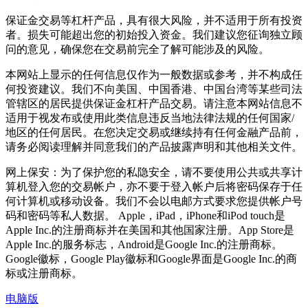
保证金交易等杠杆产品，具有很大风险，并不适用于所有投资
者。损失可能超出您的初始投入资金。我们建议您征询独立顾
问的意见，确保您在交易前完全了解可能涉及的风险。
本网站上显示的任何信息仅作为一般数据或参考，并不构成任
何投资建议。我们不向美国、中国香港、中国台湾等某些司法
管辖区的居民提供保证金杠杆产品交易。请注意本网站信息不
适用于视发布或使用此类信息违反当地法律法规的任何国家/
地区的任何居民。在您决定交易或继续持有任何金融产品前，
请务必阅读理解并同意我们的产品披露声明和其他相关文件。
网上保安：为了保护您的私隐安全，请不要使用公共或共享计
算机登入您的交易帐户，亦不要于登入帐户后将密码保存于任
何计算机或移动设备。我们不会以电邮方式要求您提供帐户号
码和密码等私人数据。 Apple，iPad，iPhone和iPod touch是
Apple Inc.的注册商标并在美国和其他国家注册。App Store是
Apple Inc.的服务标志，Android是Google Inc.的注册商标。
Google徽标，Google Play徽标和Google界面是Google Inc.的商
标或注册商标。
电脑版