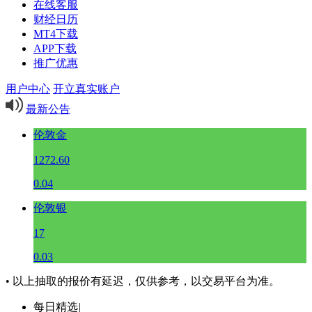
在线客服
财经日历
MT4下载
APP下载
推广优惠
用户中心
开立真实账户
最新公告
伦敦金
1272.60
0.04
伦敦银
17
0.03
• 以上抽取的报价有延迟，仅供参考，以交易平台为准。
每日精选
|