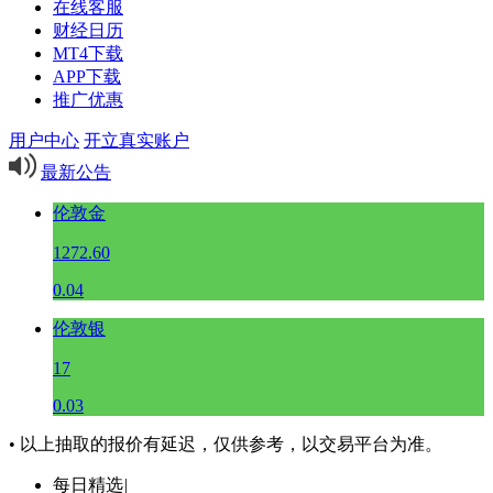
在线客服
财经日历
MT4下载
APP下载
推广优惠
用户中心
开立真实账户
最新公告
伦敦金
1272.60
0.04
伦敦银
17
0.03
• 以上抽取的报价有延迟，仅供参考，以交易平台为准。
每日精选
|