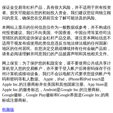
保证金交易等杠杆产品，具有很大风险，并不适用于所有投资
者。损失可能超出您的初始投入资金。我们建议您征询独立顾
问的意见，确保您在交易前完全了解可能涉及的风险。
本网站上显示的任何信息仅作为一般数据或参考，并不构成任
何投资建议。我们不向美国、中国香港、中国台湾等某些司法
管辖区的居民提供保证金杠杆产品交易。请注意本网站信息不
适用于视发布或使用此类信息违反当地法律法规的任何国家/
地区的任何居民。在您决定交易或继续持有任何金融产品前，
请务必阅读理解并同意我们的产品披露声明和其他相关文件。
网上保安：为了保护您的私隐安全，请不要使用公共或共享计
算机登入您的交易帐户，亦不要于登入帐户后将密码保存于任
何计算机或移动设备。我们不会以电邮方式要求您提供帐户号
码和密码等私人数据。 Apple，iPad，iPhone和iPod touch是
Apple Inc.的注册商标并在美国和其他国家注册。App Store是
Apple Inc.的服务标志，Android是Google Inc.的注册商标。
Google徽标，Google Play徽标和Google界面是Google Inc.的商
标或注册商标。
电脑版