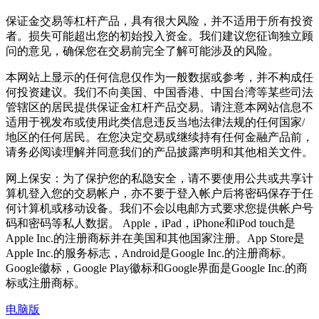
保证金交易等杠杆产品，具有很大风险，并不适用于所有投资
者。损失可能超出您的初始投入资金。我们建议您征询独立顾
问的意见，确保您在交易前完全了解可能涉及的风险。
本网站上显示的任何信息仅作为一般数据或参考，并不构成任
何投资建议。我们不向美国、中国香港、中国台湾等某些司法
管辖区的居民提供保证金杠杆产品交易。请注意本网站信息不
适用于视发布或使用此类信息违反当地法律法规的任何国家/
地区的任何居民。在您决定交易或继续持有任何金融产品前，
请务必阅读理解并同意我们的产品披露声明和其他相关文件。
网上保安：为了保护您的私隐安全，请不要使用公共或共享计
算机登入您的交易帐户，亦不要于登入帐户后将密码保存于任
何计算机或移动设备。我们不会以电邮方式要求您提供帐户号
码和密码等私人数据。 Apple，iPad，iPhone和iPod touch是
Apple Inc.的注册商标并在美国和其他国家注册。App Store是
Apple Inc.的服务标志，Android是Google Inc.的注册商标。
Google徽标，Google Play徽标和Google界面是Google Inc.的商
标或注册商标。
电脑版