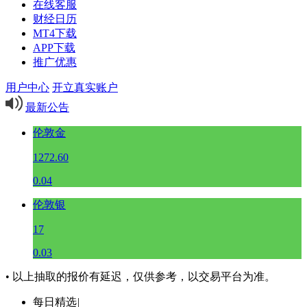
在线客服
财经日历
MT4下载
APP下载
推广优惠
用户中心
开立真实账户
最新公告
伦敦金
1272.60
0.04
伦敦银
17
0.03
• 以上抽取的报价有延迟，仅供参考，以交易平台为准。
每日精选
|