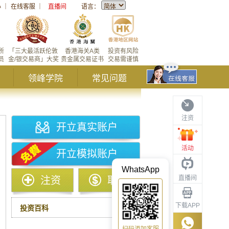
心
｜
在线客服
｜
直播间
语言：
所
「三大最活跃伦敦
香港海关A类
投资有风险
员
金/银交易商」大奖
贵金属交易证书
交易需谨慎
领峰学院
常见问题
注资
开立真实账户
活动
开立模拟账户
WhatsApp
直播间
注资
取款
下载APP
投资百科