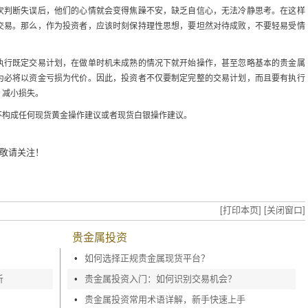
次判断失误后，他们的心情就会变得焦躁不安，缺乏自信心，无法冷静思考。在这样
交易。那么，作为投资者，应该时刻保持理性思想，要坦然对待成败，不要轻易受情
执行既定交易计划，在做单时机未成熟的情况下就开始操作，甚至忽略基本的贵金属
为必将以资金亏损为代价。因此，投资者不仅要制定完整的交易计划，而且要有执行
，减小损失。
不构成任何现货黄金操作建议或者现货白银操作建议。
敬请关注！
？
[打印本页]
[关闭窗口]
贵金属投资
•
如何选择正规贵金属现货平台？
析
•
贵金属投资入门：如何识别交易机会？
•
贵金属投资常用术语详解，新手快速上手