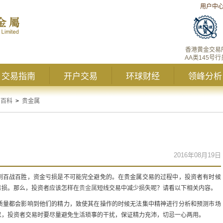
用户中
香港黄金交易
AA类145号行
交易指南
开户交易
环球财经
领峰分析
资百科
>
贵金属
2016年08月19日
到百战百胜，资金亏损是不可能完全避免的。在贵金属交易的过程中，投资者有时候
亏损。那么，投资者应该怎样在
贵金属
短线交易中减少损失呢？请看以下相关内容。
质量都会影响到他们的精力，致使其在操作的时候无法集中精神进行分析和预测市场
以，投资者交易时要尽量避免生活琐事的干扰，保证精力充沛，切忌一心两用。