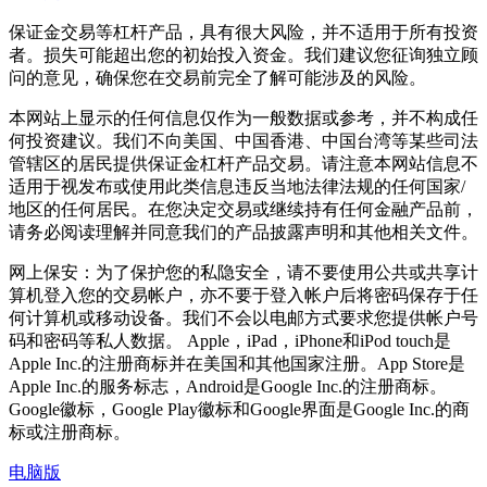
保证金交易等杠杆产品，具有很大风险，并不适用于所有投资
者。损失可能超出您的初始投入资金。我们建议您征询独立顾
问的意见，确保您在交易前完全了解可能涉及的风险。
本网站上显示的任何信息仅作为一般数据或参考，并不构成任
何投资建议。我们不向美国、中国香港、中国台湾等某些司法
管辖区的居民提供保证金杠杆产品交易。请注意本网站信息不
适用于视发布或使用此类信息违反当地法律法规的任何国家/
地区的任何居民。在您决定交易或继续持有任何金融产品前，
请务必阅读理解并同意我们的产品披露声明和其他相关文件。
网上保安：为了保护您的私隐安全，请不要使用公共或共享计
算机登入您的交易帐户，亦不要于登入帐户后将密码保存于任
何计算机或移动设备。我们不会以电邮方式要求您提供帐户号
码和密码等私人数据。 Apple，iPad，iPhone和iPod touch是
Apple Inc.的注册商标并在美国和其他国家注册。App Store是
Apple Inc.的服务标志，Android是Google Inc.的注册商标。
Google徽标，Google Play徽标和Google界面是Google Inc.的商
标或注册商标。
电脑版