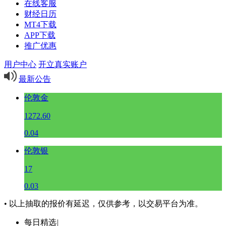
在线客服
财经日历
MT4下载
APP下载
推广优惠
用户中心
开立真实账户
最新公告
伦敦金
1272.60
0.04
伦敦银
17
0.03
• 以上抽取的报价有延迟，仅供参考，以交易平台为准。
每日精选
|