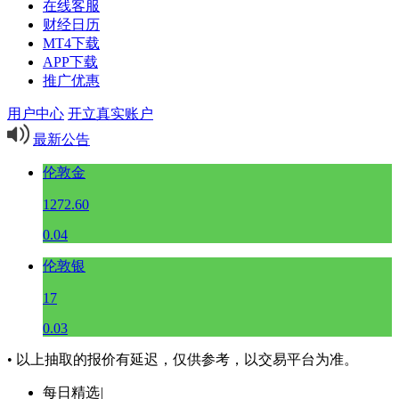
在线客服
财经日历
MT4下载
APP下载
推广优惠
用户中心
开立真实账户
最新公告
伦敦金
1272.60
0.04
伦敦银
17
0.03
• 以上抽取的报价有延迟，仅供参考，以交易平台为准。
每日精选
|