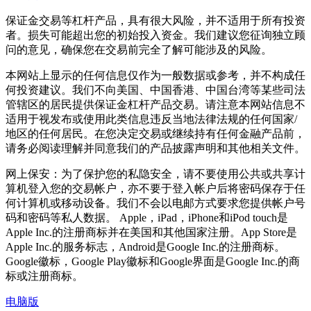
保证金交易等杠杆产品，具有很大风险，并不适用于所有投资
者。损失可能超出您的初始投入资金。我们建议您征询独立顾
问的意见，确保您在交易前完全了解可能涉及的风险。
本网站上显示的任何信息仅作为一般数据或参考，并不构成任
何投资建议。我们不向美国、中国香港、中国台湾等某些司法
管辖区的居民提供保证金杠杆产品交易。请注意本网站信息不
适用于视发布或使用此类信息违反当地法律法规的任何国家/
地区的任何居民。在您决定交易或继续持有任何金融产品前，
请务必阅读理解并同意我们的产品披露声明和其他相关文件。
网上保安：为了保护您的私隐安全，请不要使用公共或共享计
算机登入您的交易帐户，亦不要于登入帐户后将密码保存于任
何计算机或移动设备。我们不会以电邮方式要求您提供帐户号
码和密码等私人数据。 Apple，iPad，iPhone和iPod touch是
Apple Inc.的注册商标并在美国和其他国家注册。App Store是
Apple Inc.的服务标志，Android是Google Inc.的注册商标。
Google徽标，Google Play徽标和Google界面是Google Inc.的商
标或注册商标。
电脑版