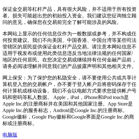
保证金交易等杠杆产品，具有很大风险，并不适用于所有投资
者。损失可能超出您的初始投入资金。我们建议您征询独立顾
问的意见，确保您在交易前完全了解可能涉及的风险。
本网站上显示的任何信息仅作为一般数据或参考，并不构成任
何投资建议。我们不向美国、中国香港、中国台湾等某些司法
管辖区的居民提供保证金杠杆产品交易。请注意本网站信息不
适用于视发布或使用此类信息违反当地法律法规的任何国家/
地区的任何居民。在您决定交易或继续持有任何金融产品前，
请务必阅读理解并同意我们的产品披露声明和其他相关文件。
网上保安：为了保护您的私隐安全，请不要使用公共或共享计
算机登入您的交易帐户，亦不要于登入帐户后将密码保存于任
何计算机或移动设备。我们不会以电邮方式要求您提供帐户号
码和密码等私人数据。 Apple，iPad，iPhone和iPod touch是
Apple Inc.的注册商标并在美国和其他国家注册。App Store是
Apple Inc.的服务标志，Android是Google Inc.的注册商标。
Google徽标，Google Play徽标和Google界面是Google Inc.的商
标或注册商标。
电脑版