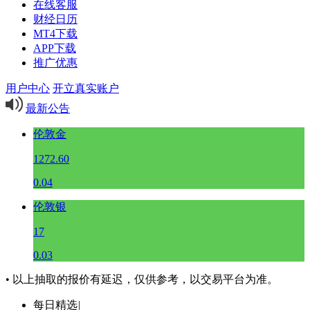
在线客服
财经日历
MT4下载
APP下载
推广优惠
用户中心
开立真实账户
最新公告
伦敦金
1272.60
0.04
伦敦银
17
0.03
• 以上抽取的报价有延迟，仅供参考，以交易平台为准。
每日精选
|