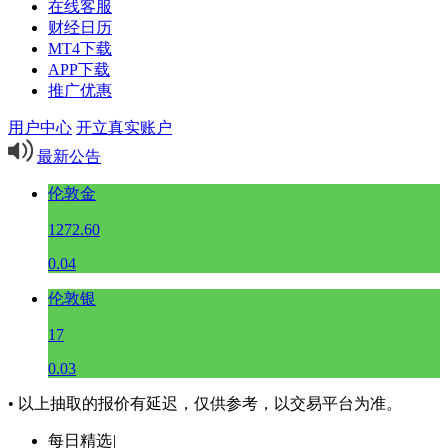
在线客服
财经日历
MT4下载
APP下载
推广优惠
用户中心
开立真实账户
最新公告
伦敦金
1272.60
0.04
伦敦银
17
0.03
• 以上抽取的报价有延迟，仅供参考，以交易平台为准。
每日精选
|