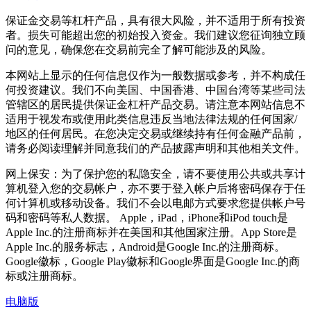
保证金交易等杠杆产品，具有很大风险，并不适用于所有投资
者。损失可能超出您的初始投入资金。我们建议您征询独立顾
问的意见，确保您在交易前完全了解可能涉及的风险。
本网站上显示的任何信息仅作为一般数据或参考，并不构成任
何投资建议。我们不向美国、中国香港、中国台湾等某些司法
管辖区的居民提供保证金杠杆产品交易。请注意本网站信息不
适用于视发布或使用此类信息违反当地法律法规的任何国家/
地区的任何居民。在您决定交易或继续持有任何金融产品前，
请务必阅读理解并同意我们的产品披露声明和其他相关文件。
网上保安：为了保护您的私隐安全，请不要使用公共或共享计
算机登入您的交易帐户，亦不要于登入帐户后将密码保存于任
何计算机或移动设备。我们不会以电邮方式要求您提供帐户号
码和密码等私人数据。 Apple，iPad，iPhone和iPod touch是
Apple Inc.的注册商标并在美国和其他国家注册。App Store是
Apple Inc.的服务标志，Android是Google Inc.的注册商标。
Google徽标，Google Play徽标和Google界面是Google Inc.的商
标或注册商标。
电脑版