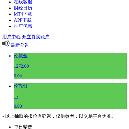
在线客服
财经日历
MT4下载
APP下载
推广优惠
用户中心
开立真实账户
最新公告
伦敦金
1272.60
0.04
伦敦银
17
0.03
• 以上抽取的报价有延迟，仅供参考，以交易平台为准。
每日精选
|