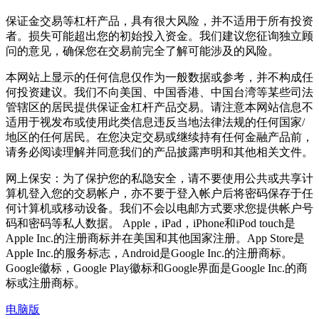
保证金交易等杠杆产品，具有很大风险，并不适用于所有投资
者。损失可能超出您的初始投入资金。我们建议您征询独立顾
问的意见，确保您在交易前完全了解可能涉及的风险。
本网站上显示的任何信息仅作为一般数据或参考，并不构成任
何投资建议。我们不向美国、中国香港、中国台湾等某些司法
管辖区的居民提供保证金杠杆产品交易。请注意本网站信息不
适用于视发布或使用此类信息违反当地法律法规的任何国家/
地区的任何居民。在您决定交易或继续持有任何金融产品前，
请务必阅读理解并同意我们的产品披露声明和其他相关文件。
网上保安：为了保护您的私隐安全，请不要使用公共或共享计
算机登入您的交易帐户，亦不要于登入帐户后将密码保存于任
何计算机或移动设备。我们不会以电邮方式要求您提供帐户号
码和密码等私人数据。 Apple，iPad，iPhone和iPod touch是
Apple Inc.的注册商标并在美国和其他国家注册。App Store是
Apple Inc.的服务标志，Android是Google Inc.的注册商标。
Google徽标，Google Play徽标和Google界面是Google Inc.的商
标或注册商标。
电脑版