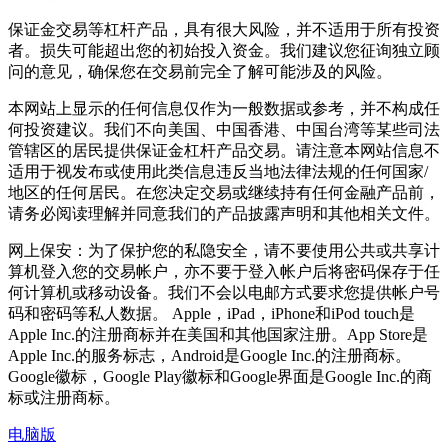
保证金交易等杠杆产品，具有很大风险，并不适用于所有投资
者。损失可能超出您的初始投入资金。我们建议您征询独立顾
问的意见，确保您在交易前完全了解可能涉及的风险。
本网站上显示的任何信息仅作为一般数据或参考，并不构成任
何投资建议。我们不向美国、中国香港、中国台湾等某些司法
管辖区的居民提供保证金杠杆产品交易。请注意本网站信息不
适用于视发布或使用此类信息违反当地法律法规的任何国家/
地区的任何居民。在您决定交易或继续持有任何金融产品前，
请务必阅读理解并同意我们的产品披露声明和其他相关文件。
网上保安：为了保护您的私隐安全，请不要使用公共或共享计
算机登入您的交易帐户，亦不要于登入帐户后将密码保存于任
何计算机或移动设备。我们不会以电邮方式要求您提供帐户号
码和密码等私人数据。 Apple，iPad，iPhone和iPod touch是
Apple Inc.的注册商标并在美国和其他国家注册。App Store是
Apple Inc.的服务标志，Android是Google Inc.的注册商标。
Google徽标，Google Play徽标和Google界面是Google Inc.的商
标或注册商标。
电脑版