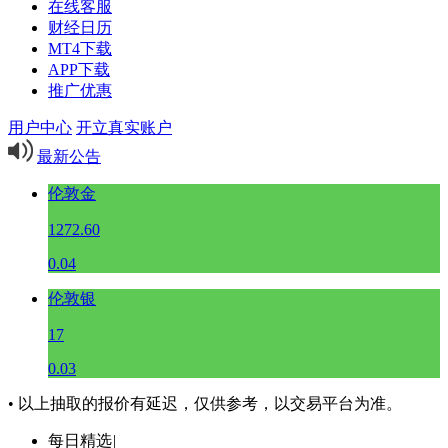
在线客服
财经日历
MT4下载
APP下载
推广优惠
用户中心
开立真实账户
最新公告
伦敦金
1272.60
0.04
伦敦银
17
0.03
• 以上抽取的报价有延迟，仅供参考，以交易平台为准。
每日精选
|