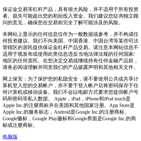
保证金交易等杠杆产品，具有很大风险，并不适用于所有投资
者。损失可能超出您的初始投入资金。我们建议您征询独立顾
问的意见，确保您在交易前完全了解可能涉及的风险。
本网站上显示的任何信息仅作为一般数据或参考，并不构成任
何投资建议。我们不向美国、中国香港、中国台湾等某些司法
管辖区的居民提供保证金杠杆产品交易。请注意本网站信息不
适用于视发布或使用此类信息违反当地法律法规的任何国家/
地区的任何居民。在您决定交易或继续持有任何金融产品前，
请务必阅读理解并同意我们的产品披露声明和其他相关文件。
网上保安：为了保护您的私隐安全，请不要使用公共或共享计
算机登入您的交易帐户，亦不要于登入帐户后将密码保存于任
何计算机或移动设备。我们不会以电邮方式要求您提供帐户号
码和密码等私人数据。 Apple，iPad，iPhone和iPod touch是
Apple Inc.的注册商标并在美国和其他国家注册。App Store是
Apple Inc.的服务标志，Android是Google Inc.的注册商标。
Google徽标，Google Play徽标和Google界面是Google Inc.的商
标或注册商标。
电脑版