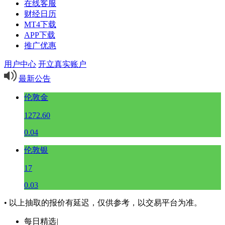
在线客服
财经日历
MT4下载
APP下载
推广优惠
用户中心
开立真实账户
最新公告
伦敦金
1272.60
0.04
伦敦银
17
0.03
• 以上抽取的报价有延迟，仅供参考，以交易平台为准。
每日精选
|