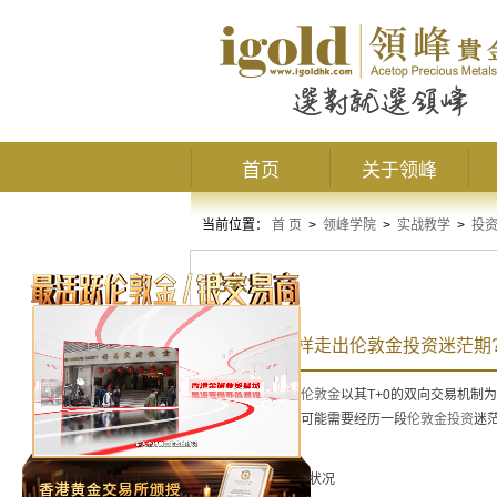
首页
关于领峰
当前位置：
首 页
>
领峰学院
>
实战教学
>
投
伦敦金
投资者要怎样走出伦敦金投资迷茫期
众所周知，
伦敦金
以其T+0的双向交易机制
的投资者，都有可能需要经历一段
伦敦金投资
迷
有帮助。
1、分析经济状况