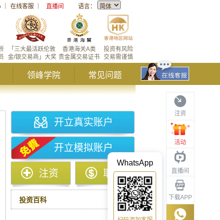
心
｜
在线客服
｜
直播间
语言：
所
「三大最活跃伦敦
香港海关A类
投资有风险
员
金/银交易商」大奖
贵金属交易证书
交易需谨慎
领峰学院
常见问题
注资
开立真实账户
活动
开立模拟账户
WhatsApp
直播间
注资
取款
下载APP
投资百科