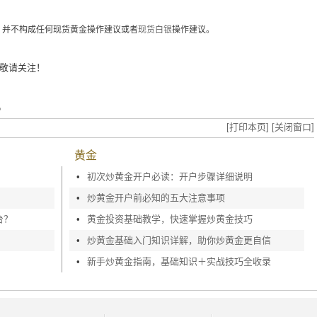
，并不构成任何现货黄金操作建议或者
现货白银
操作建议。
敬请关注！
?
[打印本页]
[关闭窗口]
黄金
•
初次炒黄金开户必读：开户步骤详细说明
•
炒黄金开户前必知的五大注意事项
台？
•
黄金投资基础教学，快速掌握炒黄金技巧
•
炒黄金基础入门知识详解，助你炒黄金更自信
•
新手炒黄金指南，基础知识＋实战技巧全收录