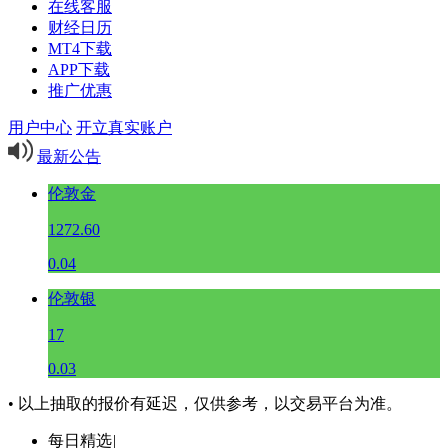
在线客服
财经日历
MT4下载
APP下载
推广优惠
用户中心
开立真实账户
最新公告
伦敦金
1272.60
0.04
伦敦银
17
0.03
• 以上抽取的报价有延迟，仅供参考，以交易平台为准。
每日精选
|