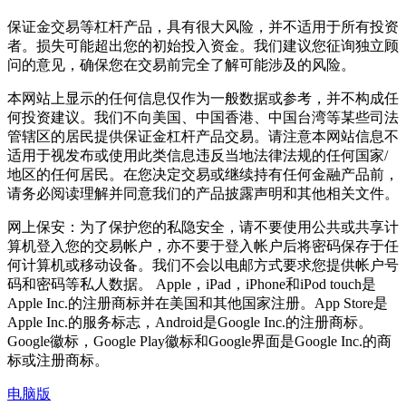
保证金交易等杠杆产品，具有很大风险，并不适用于所有投资
者。损失可能超出您的初始投入资金。我们建议您征询独立顾
问的意见，确保您在交易前完全了解可能涉及的风险。
本网站上显示的任何信息仅作为一般数据或参考，并不构成任
何投资建议。我们不向美国、中国香港、中国台湾等某些司法
管辖区的居民提供保证金杠杆产品交易。请注意本网站信息不
适用于视发布或使用此类信息违反当地法律法规的任何国家/
地区的任何居民。在您决定交易或继续持有任何金融产品前，
请务必阅读理解并同意我们的产品披露声明和其他相关文件。
网上保安：为了保护您的私隐安全，请不要使用公共或共享计
算机登入您的交易帐户，亦不要于登入帐户后将密码保存于任
何计算机或移动设备。我们不会以电邮方式要求您提供帐户号
码和密码等私人数据。 Apple，iPad，iPhone和iPod touch是
Apple Inc.的注册商标并在美国和其他国家注册。App Store是
Apple Inc.的服务标志，Android是Google Inc.的注册商标。
Google徽标，Google Play徽标和Google界面是Google Inc.的商
标或注册商标。
电脑版