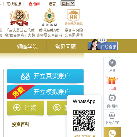
心
｜
在线客服
｜
直播间
语言：
所
「三大最活跃伦敦
香港海关A类
投资有风险
员
金/银交易商」大奖
贵金属交易证书
交易需谨慎
领峰学院
常见问题
注资
开立真实账户
活动
开立模拟账户
WhatsApp
直播间
注资
取款
下载APP
投资百科