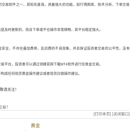
见的交易软件之一，其知名度高，具备强大的功能，如行情图表、技术分析、下单交易
该是及时更新的，而且下单或平仓操作非常顺畅，其平台稳定强大。
金安全，不存在叠加费用、乱扣费的不良现象，并且保证投资者交易的公平性，没有
交易平台，投资者可以通过领峰官网下载MT4软件进行伦敦金交易。
不构成任何现货黄金操作建议或者现货白银操作建议。
敬请关注！
交易？
[打印本页]
[关闭窗口]
黄金