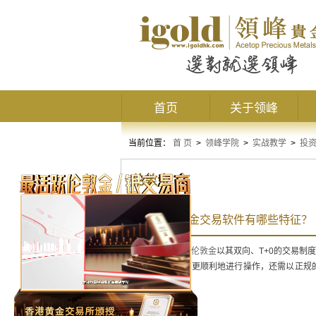
首页
关于领峰
当前位置：
首 页
>
领峰学院
>
实战教学
>
投
伦敦金
正规的伦敦金交易软件有哪些特征？
在投资市场上，
伦敦金
以其双向、T+0的交易制
敦金交易，为了更顺利地进行操作，还需以正规
大家有帮助。
1、
品牌权威