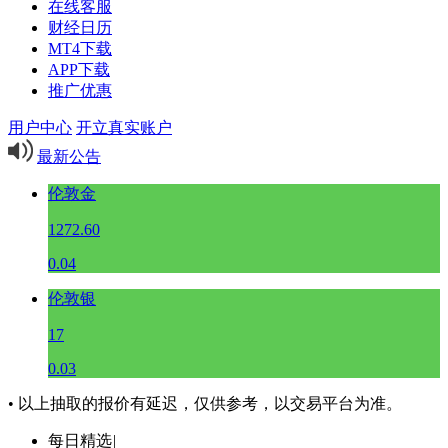
在线客服
财经日历
MT4下载
APP下载
推广优惠
用户中心
开立真实账户
最新公告
伦敦金
1272.60
0.04
伦敦银
17
0.03
• 以上抽取的报价有延迟，仅供参考，以交易平台为准。
每日精选
|