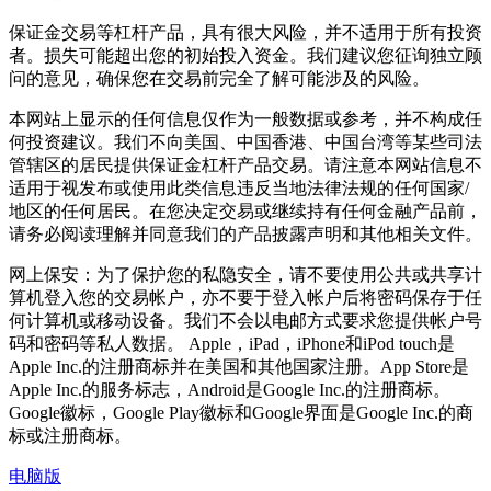
保证金交易等杠杆产品，具有很大风险，并不适用于所有投资
者。损失可能超出您的初始投入资金。我们建议您征询独立顾
问的意见，确保您在交易前完全了解可能涉及的风险。
本网站上显示的任何信息仅作为一般数据或参考，并不构成任
何投资建议。我们不向美国、中国香港、中国台湾等某些司法
管辖区的居民提供保证金杠杆产品交易。请注意本网站信息不
适用于视发布或使用此类信息违反当地法律法规的任何国家/
地区的任何居民。在您决定交易或继续持有任何金融产品前，
请务必阅读理解并同意我们的产品披露声明和其他相关文件。
网上保安：为了保护您的私隐安全，请不要使用公共或共享计
算机登入您的交易帐户，亦不要于登入帐户后将密码保存于任
何计算机或移动设备。我们不会以电邮方式要求您提供帐户号
码和密码等私人数据。 Apple，iPad，iPhone和iPod touch是
Apple Inc.的注册商标并在美国和其他国家注册。App Store是
Apple Inc.的服务标志，Android是Google Inc.的注册商标。
Google徽标，Google Play徽标和Google界面是Google Inc.的商
标或注册商标。
电脑版