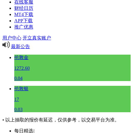
在线客服
财经日历
MT4下载
APP下载
推广优惠
用户中心
开立真实账户
最新公告
伦敦金
1272.60
0.04
伦敦银
17
0.03
• 以上抽取的报价有延迟，仅供参考，以交易平台为准。
每日精选
|