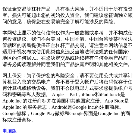
保证金交易等杠杆产品，具有很大风险，并不适用于所有投资
者。损失可能超出您的初始投入资金。我们建议您征询独立顾
问的意见，确保您在交易前完全了解可能涉及的风险。
本网站上显示的任何信息仅作为一般数据或参考，并不构成任
何投资建议。我们不向美国、中国香港、中国台湾等某些司法
管辖区的居民提供保证金杠杆产品交易。请注意本网站信息不
适用于视发布或使用此类信息违反当地法律法规的任何国家/
地区的任何居民。在您决定交易或继续持有任何金融产品前，
请务必阅读理解并同意我们的产品披露声明和其他相关文件。
网上保安：为了保护您的私隐安全，请不要使用公共或共享计
算机登入您的交易帐户，亦不要于登入帐户后将密码保存于任
何计算机或移动设备。我们不会以电邮方式要求您提供帐户号
码和密码等私人数据。 Apple，iPad，iPhone和iPod touch是
Apple Inc.的注册商标并在美国和其他国家注册。App Store是
Apple Inc.的服务标志，Android是Google Inc.的注册商标。
Google徽标，Google Play徽标和Google界面是Google Inc.的商
标或注册商标。
电脑版