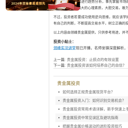
行情的基本面因素进行趋势分析，事先掌握市场
而且自身要具备强大的心理素质，大胆交易，敢
不过，投资者若要成功使用逆向思维，就应该学
有自己的判断，不断提高交易水平，树立正确的
以上内容由领峰贵金属提供，只供参考用途，并
投资小贴士：
领峰实况讲堂
现已开播，名师坐镇深度解析，
上一篇:
贵金属投资：止损点的有效设置
下一篇:
贵金属投资该如何培养自己的自信？
贵金属投资
•
如何选择正规贵金属现货平台？
•
贵金属投资入门：如何识别交易机会？
•
贵金属投资常用术语详解，新手快速上
•
贵金属投资中常见误区及避坑指南
•
把握贵金属价格波动的进阶投资技巧