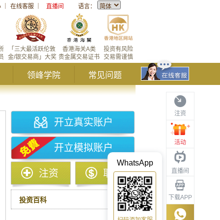
心
｜
在线客服
｜
直播间
语言：
所
「三大最活跃伦敦
香港海关A类
投资有风险
员
金/银交易商」大奖
贵金属交易证书
交易需谨慎
领峰学院
常见问题
注资
开立真实账户
活动
开立模拟账户
WhatsApp
直播间
注资
取款
下载APP
投资百科