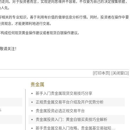
的走向。对于投资者而言，实现逆向思维并不容易，不仅要为自己的决定搜集依据，
为人先。
好相关的专业知识，善于利用有价值的做单信息分析行情。同时，投资者在操作中要
投资观念，才能更顺利地进行交易。
不构成任何现货黄金操作建议或者现货白银操作建议。
敬请关注！
[打印本页]
[关闭窗口]
贵金属
•
新手入门贵金属现货交易技巧分享
•
正规贵金属交易平台介绍及开户优势分析
手
•
贵金属投资必选正规交易平台
•
贵金属投资入门：黄金白银买卖技巧全解析
•
新手贵金属交易入门攻略，贵金属基交易础知识深度剖析