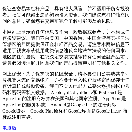
保证金交易等杠杆产品，具有很大风险，并不适用于所有投资
者。损失可能超出您的初始投入资金。我们建议您征询独立顾
问的意见，确保您在交易前完全了解可能涉及的风险。
本网站上显示的任何信息仅作为一般数据或参考，并不构成任
何投资建议。我们不向美国、中国香港、中国台湾等某些司法
管辖区的居民提供保证金杠杆产品交易。请注意本网站信息不
适用于视发布或使用此类信息违反当地法律法规的任何国家/
地区的任何居民。在您决定交易或继续持有任何金融产品前，
请务必阅读理解并同意我们的产品披露声明和其他相关文件。
网上保安：为了保护您的私隐安全，请不要使用公共或共享计
算机登入您的交易帐户，亦不要于登入帐户后将密码保存于任
何计算机或移动设备。我们不会以电邮方式要求您提供帐户号
码和密码等私人数据。 Apple，iPad，iPhone和iPod touch是
Apple Inc.的注册商标并在美国和其他国家注册。App Store是
Apple Inc.的服务标志，Android是Google Inc.的注册商标。
Google徽标，Google Play徽标和Google界面是Google Inc.的商
标或注册商标。
电脑版