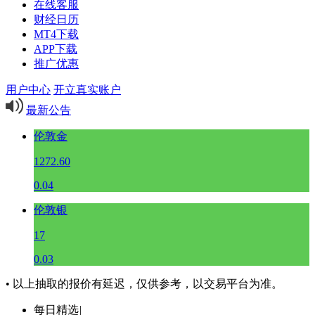
在线客服
财经日历
MT4下载
APP下载
推广优惠
用户中心
开立真实账户
最新公告
伦敦金
1272.60
0.04
伦敦银
17
0.03
• 以上抽取的报价有延迟，仅供参考，以交易平台为准。
每日精选
|