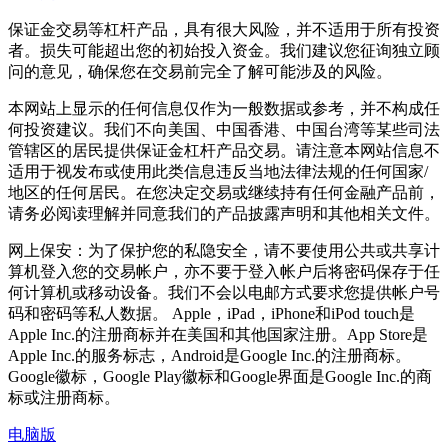
保证金交易等杠杆产品，具有很大风险，并不适用于所有投资
者。损失可能超出您的初始投入资金。我们建议您征询独立顾
问的意见，确保您在交易前完全了解可能涉及的风险。
本网站上显示的任何信息仅作为一般数据或参考，并不构成任
何投资建议。我们不向美国、中国香港、中国台湾等某些司法
管辖区的居民提供保证金杠杆产品交易。请注意本网站信息不
适用于视发布或使用此类信息违反当地法律法规的任何国家/
地区的任何居民。在您决定交易或继续持有任何金融产品前，
请务必阅读理解并同意我们的产品披露声明和其他相关文件。
网上保安：为了保护您的私隐安全，请不要使用公共或共享计
算机登入您的交易帐户，亦不要于登入帐户后将密码保存于任
何计算机或移动设备。我们不会以电邮方式要求您提供帐户号
码和密码等私人数据。 Apple，iPad，iPhone和iPod touch是
Apple Inc.的注册商标并在美国和其他国家注册。App Store是
Apple Inc.的服务标志，Android是Google Inc.的注册商标。
Google徽标，Google Play徽标和Google界面是Google Inc.的商
标或注册商标。
电脑版