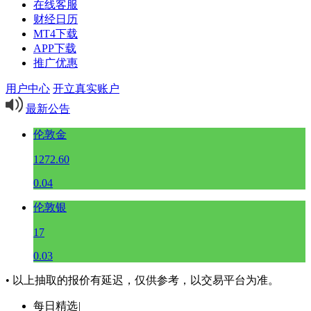
在线客服
财经日历
MT4下载
APP下载
推广优惠
用户中心
开立真实账户
最新公告
伦敦金
1272.60
0.04
伦敦银
17
0.03
• 以上抽取的报价有延迟，仅供参考，以交易平台为准。
每日精选
|