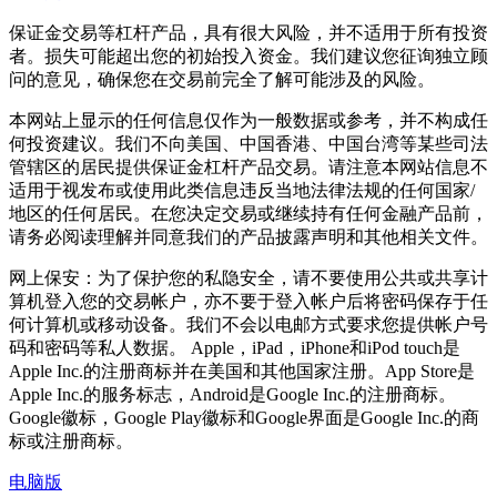
保证金交易等杠杆产品，具有很大风险，并不适用于所有投资
者。损失可能超出您的初始投入资金。我们建议您征询独立顾
问的意见，确保您在交易前完全了解可能涉及的风险。
本网站上显示的任何信息仅作为一般数据或参考，并不构成任
何投资建议。我们不向美国、中国香港、中国台湾等某些司法
管辖区的居民提供保证金杠杆产品交易。请注意本网站信息不
适用于视发布或使用此类信息违反当地法律法规的任何国家/
地区的任何居民。在您决定交易或继续持有任何金融产品前，
请务必阅读理解并同意我们的产品披露声明和其他相关文件。
网上保安：为了保护您的私隐安全，请不要使用公共或共享计
算机登入您的交易帐户，亦不要于登入帐户后将密码保存于任
何计算机或移动设备。我们不会以电邮方式要求您提供帐户号
码和密码等私人数据。 Apple，iPad，iPhone和iPod touch是
Apple Inc.的注册商标并在美国和其他国家注册。App Store是
Apple Inc.的服务标志，Android是Google Inc.的注册商标。
Google徽标，Google Play徽标和Google界面是Google Inc.的商
标或注册商标。
电脑版