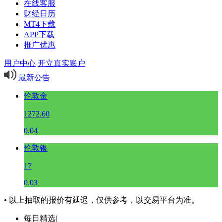
在线客服
财经日历
MT4下载
APP下载
推广优惠
用户中心
开立真实账户
最新公告
伦敦金
1272.60
0.04
伦敦银
17
0.03
• 以上抽取的报价有延迟，仅供参考，以交易平台为准。
每日精选
|