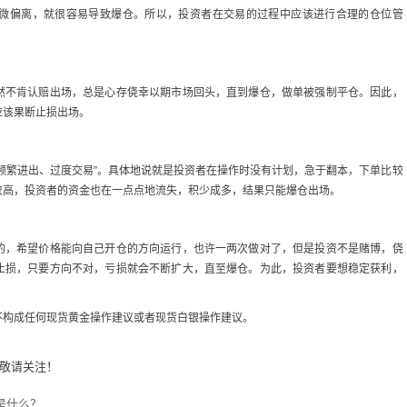
微偏离，就很容易导致爆仓。所以，投资者在交易的过程中应该进行合理的仓位管
然不肯认赔出场，总是心存侥幸以期市场回头，直到爆仓，做单被强制平仓。因此，
应该果断止损出场。
频繁进出、过度交易”。具体地说就是投资者在操作时没有计划，急于翻本，下单比较
较高，投资者的资金也在一点点地流失，积少成多，结果只能爆仓出场。
的，希望价格能向自己开仓的方向运行，也许一两次做对了，但是投资不是赌博，侥
止损，只要方向不对，亏损就会不断扩大，直至爆仓。为此，投资者要想稳定获利，
不构成任何现货黄金操作建议或者现货白银操作建议。
敬请关注！
是什么？