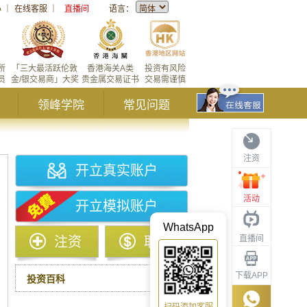
心
｜
在线客服
｜
直播间
语言：
所
「三大最活跃伦敦
香港海关A类
投资有风险
员
金/银交易商」大奖
贵金属交易证书
交易需谨慎
领峰学院
常见问题
注资
开立真实账户
活动
开立模拟账户
WhatsApp
直播间
注资
取款
下载APP
投资百科