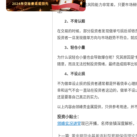
实，这种仓位的抗风险能力非常差，只要市场稍
理。
2、
不肯认赔
在交易的时候，部分投资者发现做单亏损后却依
投资者一旦发现做单方向与市场趋势不符合，就
3、
轻仓小量
为什么说轻仓小量也会导致爆仓呢？究其原因是“
随意，而且无法控制投资情绪，最终造成赔率比
4、
不设止损
不为做单设止损的投资者通常都是怀着侥幸心理
幸和运气不会一直站在投资者这边的，做单不设
还是要靠自己真正的实力。
以上内容由领峰贵金属提供，只供参考用途，并
投资小贴士：
领峰实况讲堂
现已开播，名师坐镇深度解析，
上一篇:
黄金期货中基差逐利型套期保值理论