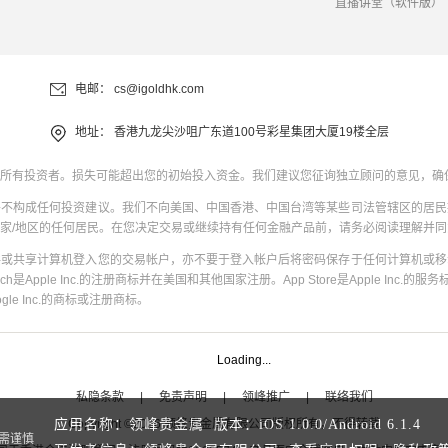
直播讲堂（软件版）
电邮：
cs@igoldhk.com
地址：
香港九龙尖沙咀广东道100号彩星集团大厦19楼全层
所有投资者。损失可能超出您的初始投入资金。我们建议您征询独立顾问的意见，确
并不构成任何投资建议。我们不向美国、中国香港、中国台湾等某些司法管辖区的居民
家/地区的任何居民。在您决定交易或继续持有任何金融产品前，请务必阅读理解并
共或共享计算机登入您的交易帐户，亦不要于登入帐户后将密码保存于任何计算机或移
uch是Apple Inc.的注册商标并在美国和其他国家注册。App Store是Apple Inc.的服务标
oogle Inc.的商标或注册商标。
Loading...
私隐条款
|
免责声明
|
领峰推广
|
联络我们
Copyright
©
2026
领峰贵金属有限公司版权所有，不得转载
应用名称：领峰贵金属 版本：
iOS
1.0.0
/
Android
6.1.4
需谨慎