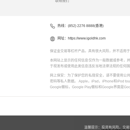
联络我们
热线：(852) 2276 8888(香港)
网址：
https://www.igoldhk.com
保证金交易等杠杆产品，具有很大风险，并不适用于
本网站上显示的任何信息仅作为一般数据或参考，
于视发布或使用此类信息违反当地法律法规的任何国
网上保安：为了保护您的私隐安全，请不要使用公
密码等私人数据。 Apple，iPad，iPhone和iPod to
Google徽标，Google Play徽标和Google界面是G
温馨提示：投资有风险，交易