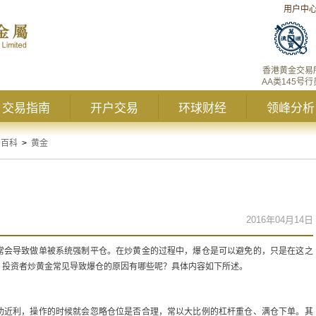
用户中
香港黄金交易
AA类145号行
交易指南
开户交易
环球财经
领峰分析
资百科
>
黄金
2016年04月14日
常会导致做单被系统强制平仓。在炒黄金的过程中，爆仓是可以避免的，只是在这之
，投资者炒黄金常见导致爆仓的原因有哪些呢？具体内容如下所述。
功近利，操作的时候就会忽略仓位是否合理，常以大比例的杠杆重仓、满仓下单。其