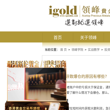
首页
关于领峰
当前位置：
首 页
>
领峰学院
>
实战教学
>
投
黄金
炒黄金常见导致爆仓的原因有哪些？
爆仓就是说投资者账户中的亏损大于保证金，通
前，投资者有必要了解什么情况下会爆仓。那么
1、
仓位过重
有一些投资者希望在短时间内获取大额利润，急