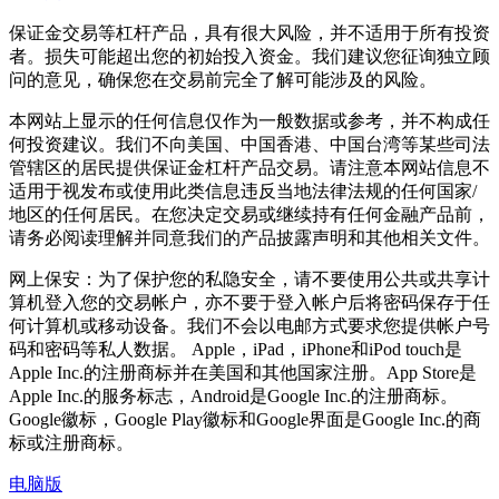
保证金交易等杠杆产品，具有很大风险，并不适用于所有投资
者。损失可能超出您的初始投入资金。我们建议您征询独立顾
问的意见，确保您在交易前完全了解可能涉及的风险。
本网站上显示的任何信息仅作为一般数据或参考，并不构成任
何投资建议。我们不向美国、中国香港、中国台湾等某些司法
管辖区的居民提供保证金杠杆产品交易。请注意本网站信息不
适用于视发布或使用此类信息违反当地法律法规的任何国家/
地区的任何居民。在您决定交易或继续持有任何金融产品前，
请务必阅读理解并同意我们的产品披露声明和其他相关文件。
网上保安：为了保护您的私隐安全，请不要使用公共或共享计
算机登入您的交易帐户，亦不要于登入帐户后将密码保存于任
何计算机或移动设备。我们不会以电邮方式要求您提供帐户号
码和密码等私人数据。 Apple，iPad，iPhone和iPod touch是
Apple Inc.的注册商标并在美国和其他国家注册。App Store是
Apple Inc.的服务标志，Android是Google Inc.的注册商标。
Google徽标，Google Play徽标和Google界面是Google Inc.的商
标或注册商标。
电脑版