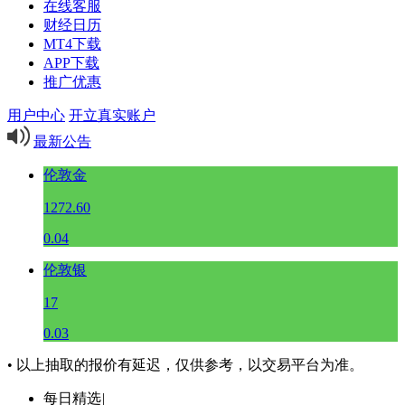
在线客服
财经日历
MT4下载
APP下载
推广优惠
用户中心
开立真实账户
最新公告
伦敦金
1272.60
0.04
伦敦银
17
0.03
• 以上抽取的报价有延迟，仅供参考，以交易平台为准。
每日精选
|