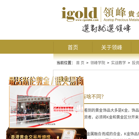
首页
关于领峰
当前位置：
首 页
>
领峰学院
>
实战教学
>
投
黄金
K金和黄金有啥不同？
在市面上，我们看到的黄金饰品大多是K金，饰品
作为一名黄金投资者，必须将K金和黄金区分开
体内容。
K金是黄金与其他金属融合而成的合金，K金饰