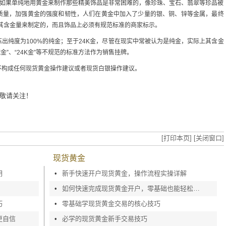
，如果单纯地用黄金来制作那些精美饰品是非常困难的，像珍珠、宝石、翡翠等珍品被
质量，加强黄金的强度和韧性，人们在黄金中加入了少量的银、铜、锌等金属，最终
其含金量来制定的，而且饰品上必须有规范标准的商家标示。
出纯度为100%的纯金；至于24K金，尽管在现实中常被认为是纯金，实际上其含金
纯金”、“24K金”等不规范的标准方法作为销售挂牌。
不构成任何现货黄金操作建议或者现货白银操作建议。
敬请关注！
[打印本页]
[关闭窗口]
现货黄金
明
•
新手快速开户现货黄金，操作流程实操详解
•
如何快速完成现货黄金开户，零基础也能轻松上手
巧
•
零基础学现货黄金交易的核心技巧
更自信
•
必学的现货黄金新手交易技巧