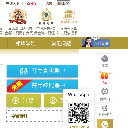
心
｜
在线客服
｜
直播间
语言：
所
「三大最活跃伦敦
香港海关A类
投资有风险
员
金/银交易商」大奖
贵金属交易证书
交易需谨慎
领峰学院
常见问题
注资
开立真实账户
活动
开立模拟账户
WhatsApp
直播间
注资
取款
下载APP
投资百科