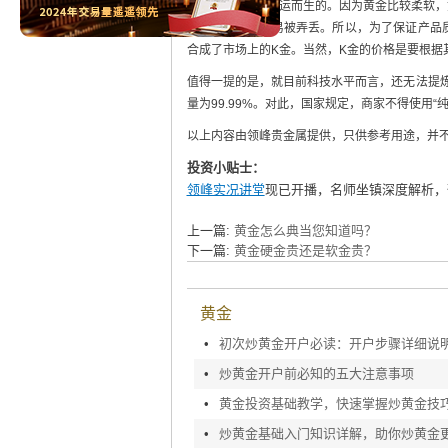
可以说，K金是应运而生的。因为黄金比较柔软
镶嵌上去也很容易被弄丢。所以，为了保证产品
合成了市场上的K金。当然，K金的价格是要根据
值得一提的是，就目前科技水平而言，还无法提炼
量为99.99%。对此，国家规定，商家不得使用“
以上内容由领峰贵金属提供，只供参考用途，并
投资小贴士：
领峰实况讲堂
现已开播，名师坐镇深度解析，
上一篇:
黄金怎么典当您知道吗？
下一篇:
黄金硬金贵还是软金贵？
黄金
•
初次炒黄金开户必读：开户步骤详细说
•
炒黄金开户前必知的五大注意事项
•
黄金投资基础教学，快速掌握炒黄金技
•
炒黄金基础入门知识详解，助你炒黄金