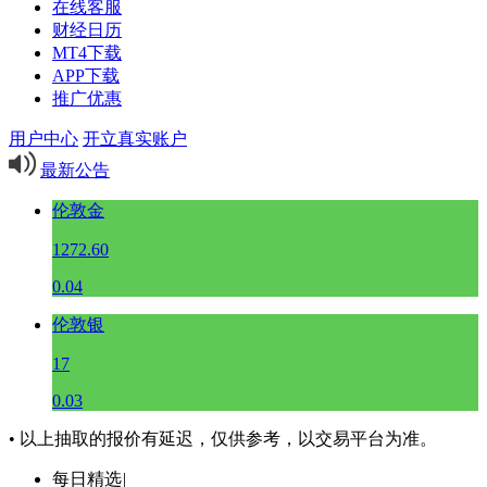
在线客服
财经日历
MT4下载
APP下载
推广优惠
用户中心
开立真实账户
最新公告
伦敦金
1272.60
0.04
伦敦银
17
0.03
• 以上抽取的报价有延迟，仅供参考，以交易平台为准。
每日精选
|