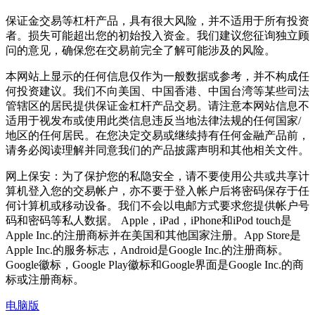
保证金交易等杠杆产品，具有很大风险，并不适用于所有投资
者。损失可能超出您的初始投入资金。我们建议您征询独立顾
问的意见，确保您在交易前完全了解可能涉及的风险。
本网站上显示的任何信息仅作为一般数据或参考，并不构成任
何投资建议。我们不向美国、中国香港、中国台湾等某些司法
管辖区的居民提供保证金杠杆产品交易。请注意本网站信息不
适用于视发布或使用此类信息违反当地法律法规的任何国家/
地区的任何居民。在您决定交易或继续持有任何金融产品前，
请务必阅读理解并同意我们的产品披露声明和其他相关文件。
网上保安：为了保护您的私隐安全，请不要使用公共或共享计
算机登入您的交易帐户，亦不要于登入帐户后将密码保存于任
何计算机或移动设备。我们不会以电邮方式要求您提供帐户号
码和密码等私人数据。 Apple，iPad，iPhone和iPod touch是
Apple Inc.的注册商标并在美国和其他国家注册。App Store是
Apple Inc.的服务标志，Android是Google Inc.的注册商标。
Google徽标，Google Play徽标和Google界面是Google Inc.的商
标或注册商标。
电脑版