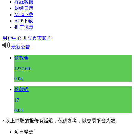
在线客服
财经日历
MT4下载
APP下载
推广优惠
用户中心
开立真实账户
最新公告
伦敦金
1272.60
0.04
伦敦银
17
0.03
• 以上抽取的报价有延迟，仅供参考，以交易平台为准。
每日精选
|