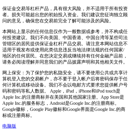
保证金交易等杠杆产品，具有很大风险，并不适用于所有投资
者。损失可能超出您的初始投入资金。我们建议您征询独立顾
问的意见，确保您在交易前完全了解可能涉及的风险。
本网站上显示的任何信息仅作为一般数据或参考，并不构成任
何投资建议。我们不向美国、中国香港、中国台湾等某些司法
管辖区的居民提供保证金杠杆产品交易。请注意本网站信息不
适用于视发布或使用此类信息违反当地法律法规的任何国家/
地区的任何居民。在您决定交易或继续持有任何金融产品前，
请务必阅读理解并同意我们的产品披露声明和其他相关文件。
网上保安：为了保护您的私隐安全，请不要使用公共或共享计
算机登入您的交易帐户，亦不要于登入帐户后将密码保存于任
何计算机或移动设备。我们不会以电邮方式要求您提供帐户号
码和密码等私人数据。 Apple，iPad，iPhone和iPod touch是
Apple Inc.的注册商标并在美国和其他国家注册。App Store是
Apple Inc.的服务标志，Android是Google Inc.的注册商标。
Google徽标，Google Play徽标和Google界面是Google Inc.的商
标或注册商标。
电脑版