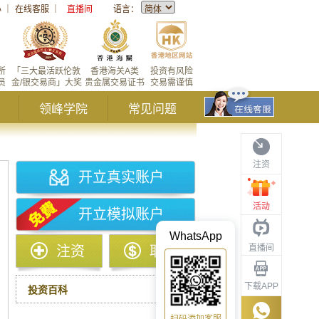
心
｜
在线客服
｜
直播间
语言：
所
「三大最活跃伦敦
香港海关A类
投资有风险
员
金/银交易商」大奖
贵金属交易证书
交易需谨慎
领峰学院
常见问题
注资
开立真实账户
活动
开立模拟账户
WhatsApp
直播间
注资
取款
下载APP
投资百科