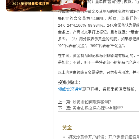
国际市场约定俗成的计量单位“盎司”进行换算，1盎司=
在市场上，我们将黄金及其制品的纯度称为“成色
每K金的含金量为4.166%，所以，当我们购买
24K=24*4.166%=99.984%。24K
金条上，产商以文字打上标记，且有规定：“足金
多少。（3）用分数表示黄金的纯度，如果标记成
“99”代表着“足金”，“999”代表着“千足金”。
在中国，黄金制品印记和标识牌都是有规定的，
是如此；不过，对于一些特别细小的制品也允许
以上内容由领峰贵金属提供，只供参考用途，并
投资小贴士：
领峰实况讲堂
现已开播，名师坐镇深度解析，
上一篇:
炒黄金如何取得盈利？
下一篇:
黄金市场交易心理学有哪些？
黄金
•
初次炒黄金开户必读：开户步骤详细说