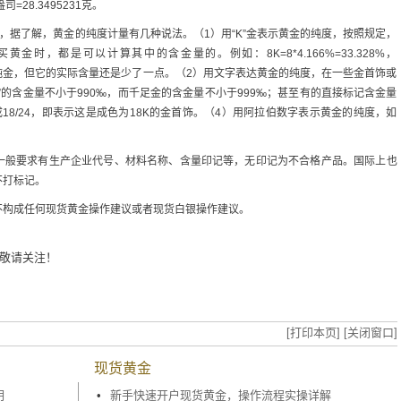
28.3495231克。
”，据了解，黄金的纯度计量有几种说法。（1）用“K”金表示黄金的纯度，按照规定，
黄金时，都是可以计算其中的含金量的。例如：8K=8*4.166%=33.328%，
金常备认为是纯金，但它的实际含量还是少了一点。（2）用文字表达黄金的纯度，在一些金首饰或
”的含金量不小于990‰，而千足金的含金量不小于999‰；甚至有的直接标记含金量
18/24，即表示这是成色为18K的金首饰。（4）用阿拉伯数字表示黄金的纯度，如
一般要求有生产企业代号、材料名称、含量印记等，无印记为不合格产品。国际上也
不打标记。
不构成任何现货黄金操作建议或者现货白银操作建议。
敬请关注！
[打印本页]
[关闭窗口]
现货黄金
明
•
新手快速开户现货黄金，操作流程实操详解