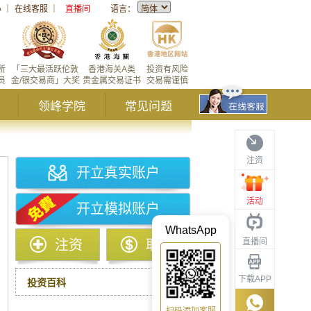
心
｜
在线客服
｜
直播间
语言：
所
「三大最活跃伦敦
香港海关A类
投资有风险
员
金/银交易商」大奖
贵金属交易证书
交易需谨慎
领峰学院
常见问题
注资
开立真实账户
活动
开立模拟账户
WhatsApp
直播间
注资
取款
下载APP
投资百科