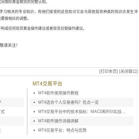
成对国际黄金期货的完整认知。
学习相关的专业知识，而他们接受的这些知识又会与其他投资种类的知识点发生冲
也要做相应的调整。
不构成任何现货黄金操作建议或者现货白银操作建议。
敬请关注！
[打印本页]
[关闭窗口]
MT4交易平台
•
MT4软件使用操作教程
?
•
MT4适合个人交易者吗？优点一览
方式
•
MT4交易平台中的技术指标：MACD和RSI实战应用
•
MT4软件操作详细讲解
式
•
MT4交易平台：特点与优势