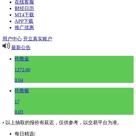
在线客服
财经日历
MT4下载
APP下载
推广优惠
用户中心
开立真实账户
最新公告
伦敦金
1272.60
0.04
伦敦银
17
0.03
• 以上抽取的报价有延迟，仅供参考，以交易平台为准。
每日精选
|