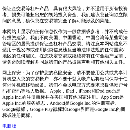
保证金交易等杠杆产品，具有很大风险，并不适用于所有投资
者。损失可能超出您的初始投入资金。我们建议您征询独立顾
问的意见，确保您在交易前完全了解可能涉及的风险。
本网站上显示的任何信息仅作为一般数据或参考，并不构成任
何投资建议。我们不向美国、中国香港、中国台湾等某些司法
管辖区的居民提供保证金杠杆产品交易。请注意本网站信息不
适用于视发布或使用此类信息违反当地法律法规的任何国家/
地区的任何居民。在您决定交易或继续持有任何金融产品前，
请务必阅读理解并同意我们的产品披露声明和其他相关文件。
网上保安：为了保护您的私隐安全，请不要使用公共或共享计
算机登入您的交易帐户，亦不要于登入帐户后将密码保存于任
何计算机或移动设备。我们不会以电邮方式要求您提供帐户号
码和密码等私人数据。 Apple，iPad，iPhone和iPod touch是
Apple Inc.的注册商标并在美国和其他国家注册。App Store是
Apple Inc.的服务标志，Android是Google Inc.的注册商标。
Google徽标，Google Play徽标和Google界面是Google Inc.的商
标或注册商标。
电脑版