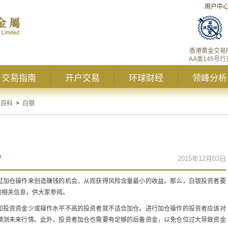
用户中
香港黄金交易
AA类145号行
交易指南
开户交易
环球财经
领峰分析
资百科
>
白银
？
2015年12月03日
过加仓操作来创造赚钱的机会，从而获得风险含量最小的收益。那么，白银投资者要
的相关信息，供大家参阅。
如投资资金少或操作水平不高的投资者就不适合加仓。进行加仓操作的投资者应该对
预测未来行情。此外，投资者加仓也需要有足够的后备资金，以免仓位过大导致资金