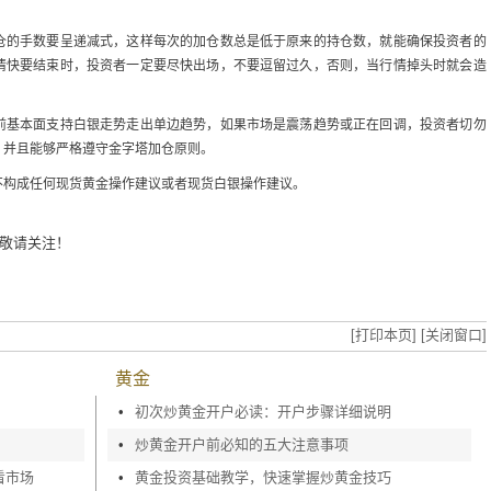
仓的手数要呈递减式，这样每次的加仓数总是低于原来的持仓数，就能确保投资者的
情快要结束时，投资者一定要尽快出场，不要逗留过久，否则，当行情掉头时就会造
前基本面支持白银走势走出单边趋势，如果市场是震荡趋势或正在回调，投资者切勿
，并且能够严格遵守金字塔加仓原则。
不构成任何现货黄金操作建议或者现货白银操作建议。
敬请关注！
[打印本页]
[关闭窗口]
黄金
•
初次炒黄金开户必读：开户步骤详细说明
•
炒黄金开户前必知的五大注意事项
看市场
•
黄金投资基础教学，快速掌握炒黄金技巧