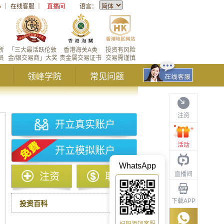
心
｜
在线客服
｜
直播间
语言：
所
「三大最活跃伦敦
香港海关A类
投资有风险
员
金/银交易商」大奖
贵金属交易证书
交易需谨慎
领峰学院
常见问题
注资
开立真实账户
活动
开立模拟账户
WhatsApp
直播间
注资
取款
下载APP
投资百科