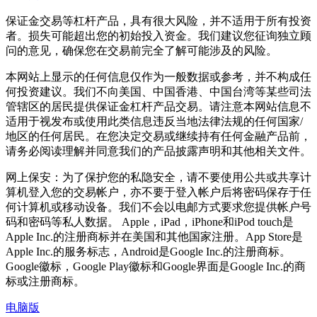
保证金交易等杠杆产品，具有很大风险，并不适用于所有投资
者。损失可能超出您的初始投入资金。我们建议您征询独立顾
问的意见，确保您在交易前完全了解可能涉及的风险。
本网站上显示的任何信息仅作为一般数据或参考，并不构成任
何投资建议。我们不向美国、中国香港、中国台湾等某些司法
管辖区的居民提供保证金杠杆产品交易。请注意本网站信息不
适用于视发布或使用此类信息违反当地法律法规的任何国家/
地区的任何居民。在您决定交易或继续持有任何金融产品前，
请务必阅读理解并同意我们的产品披露声明和其他相关文件。
网上保安：为了保护您的私隐安全，请不要使用公共或共享计
算机登入您的交易帐户，亦不要于登入帐户后将密码保存于任
何计算机或移动设备。我们不会以电邮方式要求您提供帐户号
码和密码等私人数据。 Apple，iPad，iPhone和iPod touch是
Apple Inc.的注册商标并在美国和其他国家注册。App Store是
Apple Inc.的服务标志，Android是Google Inc.的注册商标。
Google徽标，Google Play徽标和Google界面是Google Inc.的商
标或注册商标。
电脑版