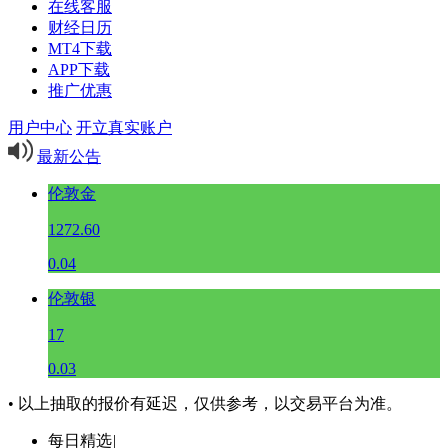
在线客服
财经日历
MT4下载
APP下载
推广优惠
用户中心
开立真实账户
最新公告
伦敦金
1272.60
0.04
伦敦银
17
0.03
• 以上抽取的报价有延迟，仅供参考，以交易平台为准。
每日精选
|