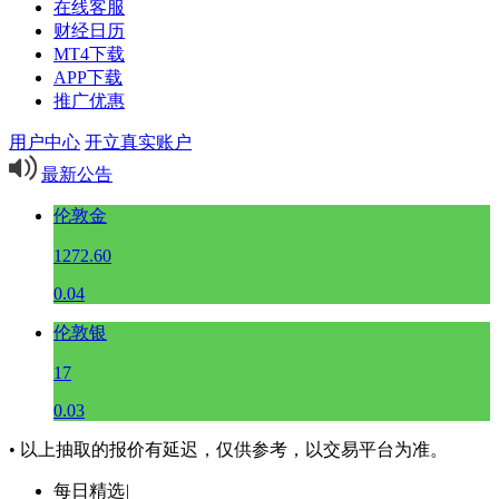
在线客服
财经日历
MT4下载
APP下载
推广优惠
用户中心
开立真实账户
最新公告
伦敦金
1272.60
0.04
伦敦银
17
0.03
• 以上抽取的报价有延迟，仅供参考，以交易平台为准。
每日精选
|