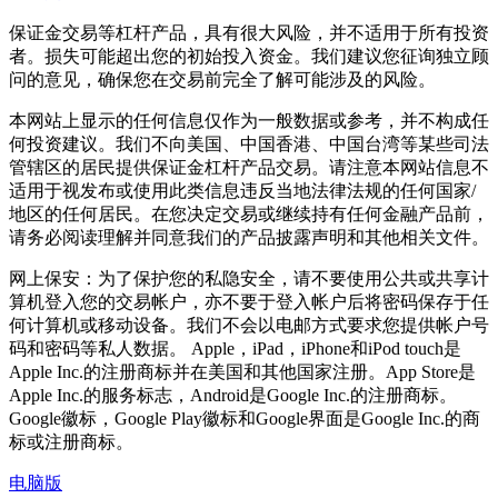
保证金交易等杠杆产品，具有很大风险，并不适用于所有投资
者。损失可能超出您的初始投入资金。我们建议您征询独立顾
问的意见，确保您在交易前完全了解可能涉及的风险。
本网站上显示的任何信息仅作为一般数据或参考，并不构成任
何投资建议。我们不向美国、中国香港、中国台湾等某些司法
管辖区的居民提供保证金杠杆产品交易。请注意本网站信息不
适用于视发布或使用此类信息违反当地法律法规的任何国家/
地区的任何居民。在您决定交易或继续持有任何金融产品前，
请务必阅读理解并同意我们的产品披露声明和其他相关文件。
网上保安：为了保护您的私隐安全，请不要使用公共或共享计
算机登入您的交易帐户，亦不要于登入帐户后将密码保存于任
何计算机或移动设备。我们不会以电邮方式要求您提供帐户号
码和密码等私人数据。 Apple，iPad，iPhone和iPod touch是
Apple Inc.的注册商标并在美国和其他国家注册。App Store是
Apple Inc.的服务标志，Android是Google Inc.的注册商标。
Google徽标，Google Play徽标和Google界面是Google Inc.的商
标或注册商标。
电脑版