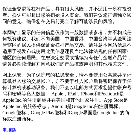
保证金交易等杠杆产品，具有很大风险，并不适用于所有投资
者。损失可能超出您的初始投入资金。我们建议您征询独立顾
问的意见，确保您在交易前完全了解可能涉及的风险。
本网站上显示的任何信息仅作为一般数据或参考，并不构成任
何投资建议。我们不向美国、中国香港、中国台湾等某些司法
管辖区的居民提供保证金杠杆产品交易。请注意本网站信息不
适用于视发布或使用此类信息违反当地法律法规的任何国家/
地区的任何居民。在您决定交易或继续持有任何金融产品前，
请务必阅读理解并同意我们的产品披露声明和其他相关文件。
网上保安：为了保护您的私隐安全，请不要使用公共或共享计
算机登入您的交易帐户，亦不要于登入帐户后将密码保存于任
何计算机或移动设备。我们不会以电邮方式要求您提供帐户号
码和密码等私人数据。 Apple，iPad，iPhone和iPod touch是
Apple Inc.的注册商标并在美国和其他国家注册。App Store是
Apple Inc.的服务标志，Android是Google Inc.的注册商标。
Google徽标，Google Play徽标和Google界面是Google Inc.的商
标或注册商标。
电脑版