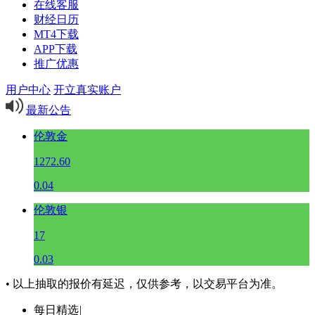
在线客服
财经日历
MT4下载
APP下载
推广优惠
用户中心
开立真实账户
最新公告
伦敦金
1272.60
0.04
伦敦银
17
0.03
• 以上抽取的报价有延迟，仅供参考，以交易平台为准。
每日精选
|