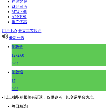
在线客服
财经日历
MT4下载
APP下载
推广优惠
用户中心
开立真实账户
最新公告
伦敦金
1272.60
0.04
伦敦银
17
0.03
• 以上抽取的报价有延迟，仅供参考，以交易平台为准。
每日精选
|