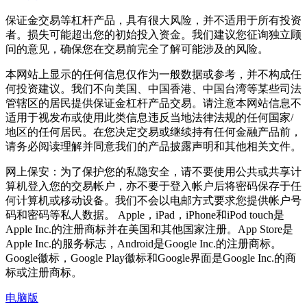
保证金交易等杠杆产品，具有很大风险，并不适用于所有投资
者。损失可能超出您的初始投入资金。我们建议您征询独立顾
问的意见，确保您在交易前完全了解可能涉及的风险。
本网站上显示的任何信息仅作为一般数据或参考，并不构成任
何投资建议。我们不向美国、中国香港、中国台湾等某些司法
管辖区的居民提供保证金杠杆产品交易。请注意本网站信息不
适用于视发布或使用此类信息违反当地法律法规的任何国家/
地区的任何居民。在您决定交易或继续持有任何金融产品前，
请务必阅读理解并同意我们的产品披露声明和其他相关文件。
网上保安：为了保护您的私隐安全，请不要使用公共或共享计
算机登入您的交易帐户，亦不要于登入帐户后将密码保存于任
何计算机或移动设备。我们不会以电邮方式要求您提供帐户号
码和密码等私人数据。 Apple，iPad，iPhone和iPod touch是
Apple Inc.的注册商标并在美国和其他国家注册。App Store是
Apple Inc.的服务标志，Android是Google Inc.的注册商标。
Google徽标，Google Play徽标和Google界面是Google Inc.的商
标或注册商标。
电脑版