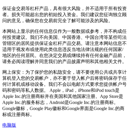
保证金交易等杠杆产品，具有很大风险，并不适用于所有投资
者。损失可能超出您的初始投入资金。我们建议您征询独立顾
问的意见，确保您在交易前完全了解可能涉及的风险。
本网站上显示的任何信息仅作为一般数据或参考，并不构成任
何投资建议。我们不向美国、中国香港、中国台湾等某些司法
管辖区的居民提供保证金杠杆产品交易。请注意本网站信息不
适用于视发布或使用此类信息违反当地法律法规的任何国家/
地区的任何居民。在您决定交易或继续持有任何金融产品前，
请务必阅读理解并同意我们的产品披露声明和其他相关文件。
网上保安：为了保护您的私隐安全，请不要使用公共或共享计
算机登入您的交易帐户，亦不要于登入帐户后将密码保存于任
何计算机或移动设备。我们不会以电邮方式要求您提供帐户号
码和密码等私人数据。 Apple，iPad，iPhone和iPod touch是
Apple Inc.的注册商标并在美国和其他国家注册。App Store是
Apple Inc.的服务标志，Android是Google Inc.的注册商标。
Google徽标，Google Play徽标和Google界面是Google Inc.的商
标或注册商标。
电脑版