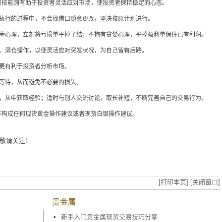
资技能则有助于投资者灵活应对市场，使投资者保持稳定的心态。
在执行的过程中，不会找借口随意更改，坚决按原计划进行。
侥幸心理，立刻将亏损单平掉了结；不抱有贪婪心理，平掉盈利单保住已有利润。
仓、满仓操作，以便灵活应对突发状况，为自己留有后路。
更有利于投资者分析市场。
等待，从而避免不必要的损失。
结，从中获取经验；适时与别人交流讨论，取长补短，不断完善自己的交易行为。
不构成任何现货黄金操作建议或者现货白银操作建议。
敬请关注！
？
[打印本页]
[关闭窗口]
贵金属
•
新手入门贵金属现货交易技巧分享