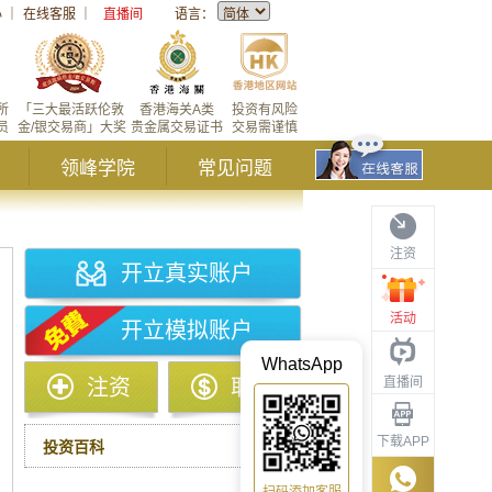
心
｜
在线客服
｜
直播间
语言：
所
「三大最活跃伦敦
香港海关A类
投资有风险
员
金/银交易商」大奖
贵金属交易证书
交易需谨慎
领峰学院
常见问题
注资
开立真实账户
活动
开立模拟账户
WhatsApp
直播间
注资
取款
下载APP
投资百科