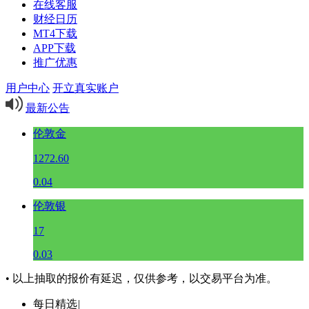
在线客服
财经日历
MT4下载
APP下载
推广优惠
用户中心
开立真实账户
最新公告
伦敦金
1272.60
0.04
伦敦银
17
0.03
• 以上抽取的报价有延迟，仅供参考，以交易平台为准。
每日精选
|