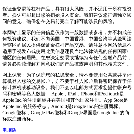
保证金交易等杠杆产品，具有很大风险，并不适用于所有投资
者。损失可能超出您的初始投入资金。我们建议您征询独立顾
问的意见，确保您在交易前完全了解可能涉及的风险。
本网站上显示的任何信息仅作为一般数据或参考，并不构成任
何投资建议。我们不向美国、中国香港、中国台湾等某些司法
管辖区的居民提供保证金杠杆产品交易。请注意本网站信息不
适用于视发布或使用此类信息违反当地法律法规的任何国家/
地区的任何居民。在您决定交易或继续持有任何金融产品前，
请务必阅读理解并同意我们的产品披露声明和其他相关文件。
网上保安：为了保护您的私隐安全，请不要使用公共或共享计
算机登入您的交易帐户，亦不要于登入帐户后将密码保存于任
何计算机或移动设备。我们不会以电邮方式要求您提供帐户号
码和密码等私人数据。 Apple，iPad，iPhone和iPod touch是
Apple Inc.的注册商标并在美国和其他国家注册。App Store是
Apple Inc.的服务标志，Android是Google Inc.的注册商标。
Google徽标，Google Play徽标和Google界面是Google Inc.的商
标或注册商标。
电脑版