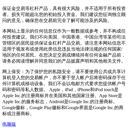
保证金交易等杠杆产品，具有很大风险，并不适用于所有投资
者。损失可能超出您的初始投入资金。我们建议您征询独立顾
问的意见，确保您在交易前完全了解可能涉及的风险。
本网站上显示的任何信息仅作为一般数据或参考，并不构成任
何投资建议。我们不向美国、中国香港、中国台湾等某些司法
管辖区的居民提供保证金杠杆产品交易。请注意本网站信息不
适用于视发布或使用此类信息违反当地法律法规的任何国家/
地区的任何居民。在您决定交易或继续持有任何金融产品前，
请务必阅读理解并同意我们的产品披露声明和其他相关文件。
网上保安：为了保护您的私隐安全，请不要使用公共或共享计
算机登入您的交易帐户，亦不要于登入帐户后将密码保存于任
何计算机或移动设备。我们不会以电邮方式要求您提供帐户号
码和密码等私人数据。 Apple，iPad，iPhone和iPod touch是
Apple Inc.的注册商标并在美国和其他国家注册。App Store是
Apple Inc.的服务标志，Android是Google Inc.的注册商标。
Google徽标，Google Play徽标和Google界面是Google Inc.的商
标或注册商标。
电脑版