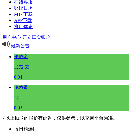
在线客服
财经日历
MT4下载
APP下载
推广优惠
用户中心
开立真实账户
最新公告
伦敦金
1272.60
0.04
伦敦银
17
0.03
• 以上抽取的报价有延迟，仅供参考，以交易平台为准。
每日精选
|