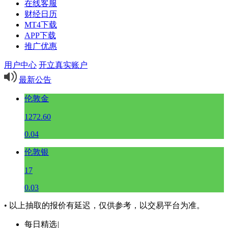
在线客服
财经日历
MT4下载
APP下载
推广优惠
用户中心
开立真实账户
最新公告
伦敦金
1272.60
0.04
伦敦银
17
0.03
• 以上抽取的报价有延迟，仅供参考，以交易平台为准。
每日精选
|