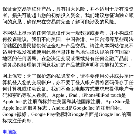
保证金交易等杠杆产品，具有很大风险，并不适用于所有投资
者。损失可能超出您的初始投入资金。我们建议您征询独立顾
问的意见，确保您在交易前完全了解可能涉及的风险。
本网站上显示的任何信息仅作为一般数据或参考，并不构成任
何投资建议。我们不向美国、中国香港、中国台湾等某些司法
管辖区的居民提供保证金杠杆产品交易。请注意本网站信息不
适用于视发布或使用此类信息违反当地法律法规的任何国家/
地区的任何居民。在您决定交易或继续持有任何金融产品前，
请务必阅读理解并同意我们的产品披露声明和其他相关文件。
网上保安：为了保护您的私隐安全，请不要使用公共或共享计
算机登入您的交易帐户，亦不要于登入帐户后将密码保存于任
何计算机或移动设备。我们不会以电邮方式要求您提供帐户号
码和密码等私人数据。 Apple，iPad，iPhone和iPod touch是
Apple Inc.的注册商标并在美国和其他国家注册。App Store是
Apple Inc.的服务标志，Android是Google Inc.的注册商标。
Google徽标，Google Play徽标和Google界面是Google Inc.的商
标或注册商标。
电脑版