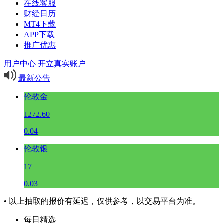
在线客服
财经日历
MT4下载
APP下载
推广优惠
用户中心
开立真实账户
最新公告
伦敦金
1272.60
0.04
伦敦银
17
0.03
• 以上抽取的报价有延迟，仅供参考，以交易平台为准。
每日精选
|