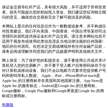
保证金交易等杠杆产品，具有很大风险，并不适用于所有投资
者。损失可能超出您的初始投入资金。我们建议您征询独立顾
问的意见，确保您在交易前完全了解可能涉及的风险。
本网站上显示的任何信息仅作为一般数据或参考，并不构成任
何投资建议。我们不向美国、中国香港、中国台湾等某些司法
管辖区的居民提供保证金杠杆产品交易。请注意本网站信息不
适用于视发布或使用此类信息违反当地法律法规的任何国家/
地区的任何居民。在您决定交易或继续持有任何金融产品前，
请务必阅读理解并同意我们的产品披露声明和其他相关文件。
网上保安：为了保护您的私隐安全，请不要使用公共或共享计
算机登入您的交易帐户，亦不要于登入帐户后将密码保存于任
何计算机或移动设备。我们不会以电邮方式要求您提供帐户号
码和密码等私人数据。 Apple，iPad，iPhone和iPod touch是
Apple Inc.的注册商标并在美国和其他国家注册。App Store是
Apple Inc.的服务标志，Android是Google Inc.的注册商标。
Google徽标，Google Play徽标和Google界面是Google Inc.的商
标或注册商标。
电脑版