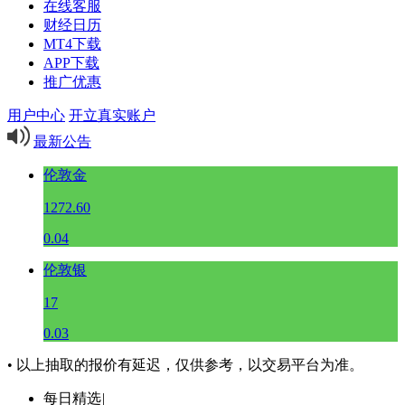
在线客服
财经日历
MT4下载
APP下载
推广优惠
用户中心
开立真实账户
最新公告
伦敦金
1272.60
0.04
伦敦银
17
0.03
• 以上抽取的报价有延迟，仅供参考，以交易平台为准。
每日精选
|