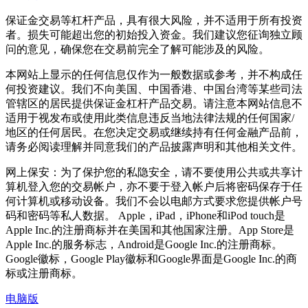
保证金交易等杠杆产品，具有很大风险，并不适用于所有投资
者。损失可能超出您的初始投入资金。我们建议您征询独立顾
问的意见，确保您在交易前完全了解可能涉及的风险。
本网站上显示的任何信息仅作为一般数据或参考，并不构成任
何投资建议。我们不向美国、中国香港、中国台湾等某些司法
管辖区的居民提供保证金杠杆产品交易。请注意本网站信息不
适用于视发布或使用此类信息违反当地法律法规的任何国家/
地区的任何居民。在您决定交易或继续持有任何金融产品前，
请务必阅读理解并同意我们的产品披露声明和其他相关文件。
网上保安：为了保护您的私隐安全，请不要使用公共或共享计
算机登入您的交易帐户，亦不要于登入帐户后将密码保存于任
何计算机或移动设备。我们不会以电邮方式要求您提供帐户号
码和密码等私人数据。 Apple，iPad，iPhone和iPod touch是
Apple Inc.的注册商标并在美国和其他国家注册。App Store是
Apple Inc.的服务标志，Android是Google Inc.的注册商标。
Google徽标，Google Play徽标和Google界面是Google Inc.的商
标或注册商标。
电脑版