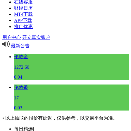
在线客服
财经日历
MT4下载
APP下载
推广优惠
用户中心
开立真实账户
最新公告
伦敦金
1272.60
0.04
伦敦银
17
0.03
• 以上抽取的报价有延迟，仅供参考，以交易平台为准。
每日精选
|