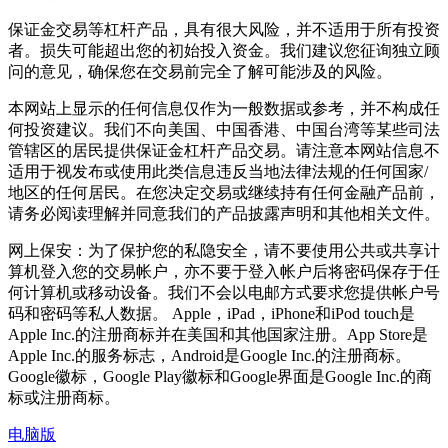
保证金交易等杠杆产品，具有很大风险，并不适用于所有投资
者。损失可能超出您的初始投入资金。我们建议您征询独立顾
问的意见，确保您在交易前完全了解可能涉及的风险。
本网站上显示的任何信息仅作为一般数据或参考，并不构成任
何投资建议。我们不向美国、中国香港、中国台湾等某些司法
管辖区的居民提供保证金杠杆产品交易。请注意本网站信息不
适用于视发布或使用此类信息违反当地法律法规的任何国家/
地区的任何居民。在您决定交易或继续持有任何金融产品前，
请务必阅读理解并同意我们的产品披露声明和其他相关文件。
网上保安：为了保护您的私隐安全，请不要使用公共或共享计
算机登入您的交易帐户，亦不要于登入帐户后将密码保存于任
何计算机或移动设备。我们不会以电邮方式要求您提供帐户号
码和密码等私人数据。 Apple，iPad，iPhone和iPod touch是
Apple Inc.的注册商标并在美国和其他国家注册。App Store是
Apple Inc.的服务标志，Android是Google Inc.的注册商标。
Google徽标，Google Play徽标和Google界面是Google Inc.的商
标或注册商标。
电脑版