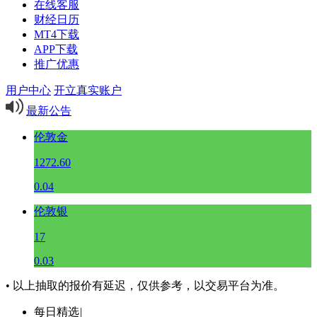
在线客服
财经日历
MT4下载
APP下载
推广优惠
用户中心
开立真实账户
最新公告
伦敦金
1272.60
0.04
伦敦银
17
0.03
• 以上抽取的报价有延迟，仅供参考，以交易平台为准。
每日精选
|