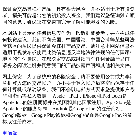
保证金交易等杠杆产品，具有很大风险，并不适用于所有投资
者。损失可能超出您的初始投入资金。我们建议您征询独立顾
问的意见，确保您在交易前完全了解可能涉及的风险。
本网站上显示的任何信息仅作为一般数据或参考，并不构成任
何投资建议。我们不向美国、中国香港、中国台湾等某些司法
管辖区的居民提供保证金杠杆产品交易。请注意本网站信息不
适用于视发布或使用此类信息违反当地法律法规的任何国家/
地区的任何居民。在您决定交易或继续持有任何金融产品前，
请务必阅读理解并同意我们的产品披露声明和其他相关文件。
网上保安：为了保护您的私隐安全，请不要使用公共或共享计
算机登入您的交易帐户，亦不要于登入帐户后将密码保存于任
何计算机或移动设备。我们不会以电邮方式要求您提供帐户号
码和密码等私人数据。 Apple，iPad，iPhone和iPod touch是
Apple Inc.的注册商标并在美国和其他国家注册。App Store是
Apple Inc.的服务标志，Android是Google Inc.的注册商标。
Google徽标，Google Play徽标和Google界面是Google Inc.的商
标或注册商标。
电脑版