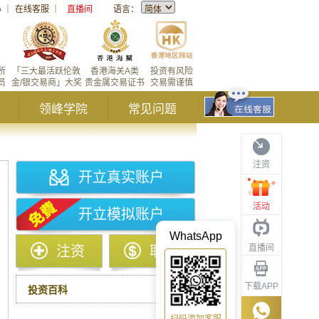
心
｜
在线客服
｜
直播间
语言：
所
「三大最活跃伦敦
香港海关A类
投资有风险
员
金/银交易商」大奖
贵金属交易证书
交易需谨慎
领峰学院
常见问题
注资
开立真实账户
活动
开立模拟账户
WhatsApp
直播间
注资
取款
下载APP
投资百科