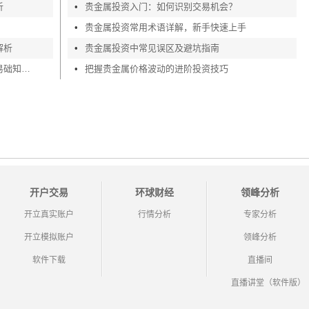
析
•
贵金属投资入门：如何识别交易机会？
•
贵金属投资常用术语详解，新手快速上手
解析
•
贵金属投资中常见误区及避坑指南
新手贵金属交易入门攻略，贵金属基交易础知识深度剖析
•
把握贵金属价格波动的进阶投资技巧
开户交易
环球财经
领峰分析
开立真实账户
行情分析
专家分析
开立模拟账户
领峰分析
软件下载
直播间
直播讲堂（软件版）