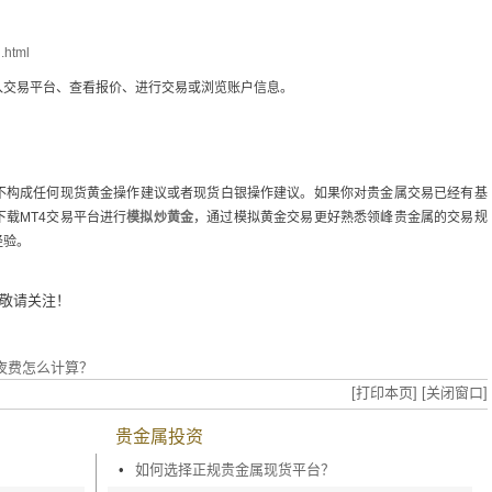
.html
入交易平台、查看报价、进行交易或浏览账户信息。
不构成任何现货黄金操作建议或者现货白银操作建议。如果你对贵金属交易已经有基
载MT4交易平台进行
模拟炒黄金
，通过模拟黄金交易更好熟悉领峰贵金属的交易规
经验。
敬请关注！
？
夜费怎么计算？
[打印本页]
[关闭窗口]
贵金属投资
•
如何选择正规贵金属现货平台？