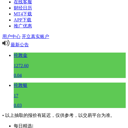
在线客服
财经日历
MT4下载
APP下载
推广优惠
用户中心
开立真实账户
最新公告
伦敦金
1272.60
0.04
伦敦银
17
0.03
• 以上抽取的报价有延迟，仅供参考，以交易平台为准。
每日精选
|