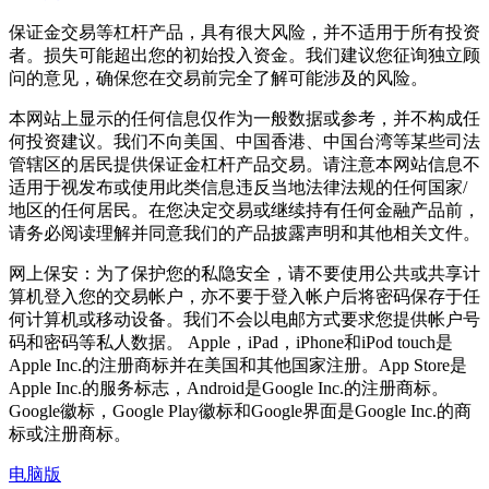
保证金交易等杠杆产品，具有很大风险，并不适用于所有投资
者。损失可能超出您的初始投入资金。我们建议您征询独立顾
问的意见，确保您在交易前完全了解可能涉及的风险。
本网站上显示的任何信息仅作为一般数据或参考，并不构成任
何投资建议。我们不向美国、中国香港、中国台湾等某些司法
管辖区的居民提供保证金杠杆产品交易。请注意本网站信息不
适用于视发布或使用此类信息违反当地法律法规的任何国家/
地区的任何居民。在您决定交易或继续持有任何金融产品前，
请务必阅读理解并同意我们的产品披露声明和其他相关文件。
网上保安：为了保护您的私隐安全，请不要使用公共或共享计
算机登入您的交易帐户，亦不要于登入帐户后将密码保存于任
何计算机或移动设备。我们不会以电邮方式要求您提供帐户号
码和密码等私人数据。 Apple，iPad，iPhone和iPod touch是
Apple Inc.的注册商标并在美国和其他国家注册。App Store是
Apple Inc.的服务标志，Android是Google Inc.的注册商标。
Google徽标，Google Play徽标和Google界面是Google Inc.的商
标或注册商标。
电脑版