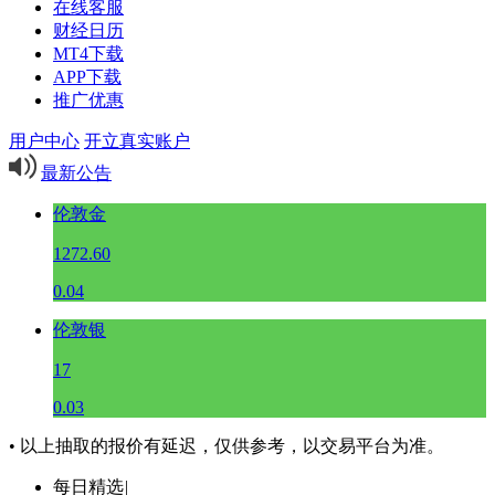
在线客服
财经日历
MT4下载
APP下载
推广优惠
用户中心
开立真实账户
最新公告
伦敦金
1272.60
0.04
伦敦银
17
0.03
• 以上抽取的报价有延迟，仅供参考，以交易平台为准。
每日精选
|