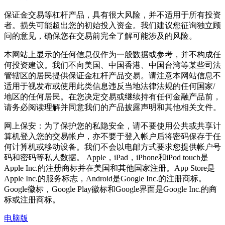
保证金交易等杠杆产品，具有很大风险，并不适用于所有投资
者。损失可能超出您的初始投入资金。我们建议您征询独立顾
问的意见，确保您在交易前完全了解可能涉及的风险。
本网站上显示的任何信息仅作为一般数据或参考，并不构成任
何投资建议。我们不向美国、中国香港、中国台湾等某些司法
管辖区的居民提供保证金杠杆产品交易。请注意本网站信息不
适用于视发布或使用此类信息违反当地法律法规的任何国家/
地区的任何居民。在您决定交易或继续持有任何金融产品前，
请务必阅读理解并同意我们的产品披露声明和其他相关文件。
网上保安：为了保护您的私隐安全，请不要使用公共或共享计
算机登入您的交易帐户，亦不要于登入帐户后将密码保存于任
何计算机或移动设备。我们不会以电邮方式要求您提供帐户号
码和密码等私人数据。 Apple，iPad，iPhone和iPod touch是
Apple Inc.的注册商标并在美国和其他国家注册。App Store是
Apple Inc.的服务标志，Android是Google Inc.的注册商标。
Google徽标，Google Play徽标和Google界面是Google Inc.的商
标或注册商标。
电脑版