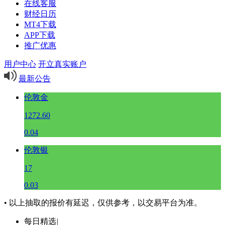
在线客服
财经日历
MT4下载
APP下载
推广优惠
用户中心
开立真实账户
最新公告
伦敦金
1272.60
0.04
伦敦银
17
0.03
• 以上抽取的报价有延迟，仅供参考，以交易平台为准。
每日精选
|