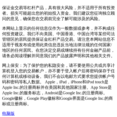
保证金交易等杠杆产品，具有很大风险，并不适用于所有投资
者。损失可能超出您的初始投入资金。我们建议您征询独立顾
问的意见，确保您在交易前完全了解可能涉及的风险。
本网站上显示的任何信息仅作为一般数据或参考，并不构成任
何投资建议。我们不向美国、中国香港、中国台湾等某些司法
管辖区的居民提供保证金杠杆产品交易。请注意本网站信息不
适用于视发布或使用此类信息违反当地法律法规的任何国家/
地区的任何居民。在您决定交易或继续持有任何金融产品前，
请务必阅读理解并同意我们的产品披露声明和其他相关文件。
网上保安：为了保护您的私隐安全，请不要使用公共或共享计
算机登入您的交易帐户，亦不要于登入帐户后将密码保存于任
何计算机或移动设备。我们不会以电邮方式要求您提供帐户号
码和密码等私人数据。 Apple，iPad，iPhone和iPod touch是
Apple Inc.的注册商标并在美国和其他国家注册。App Store是
Apple Inc.的服务标志，Android是Google Inc.的注册商标。
Google徽标，Google Play徽标和Google界面是Google Inc.的商
标或注册商标。
电脑版