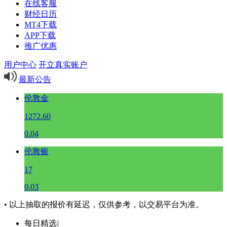
在线客服
财经日历
MT4下载
APP下载
推广优惠
用户中心
开立真实账户
最新公告
伦敦金
1272.60
0.04
伦敦银
17
0.03
• 以上抽取的报价有延迟，仅供参考，以交易平台为准。
每日精选
|