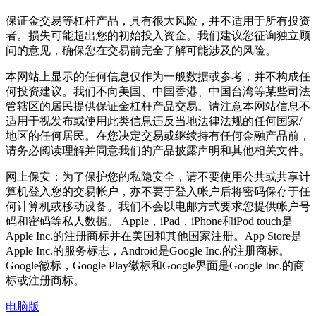
保证金交易等杠杆产品，具有很大风险，并不适用于所有投资
者。损失可能超出您的初始投入资金。我们建议您征询独立顾
问的意见，确保您在交易前完全了解可能涉及的风险。
本网站上显示的任何信息仅作为一般数据或参考，并不构成任
何投资建议。我们不向美国、中国香港、中国台湾等某些司法
管辖区的居民提供保证金杠杆产品交易。请注意本网站信息不
适用于视发布或使用此类信息违反当地法律法规的任何国家/
地区的任何居民。在您决定交易或继续持有任何金融产品前，
请务必阅读理解并同意我们的产品披露声明和其他相关文件。
网上保安：为了保护您的私隐安全，请不要使用公共或共享计
算机登入您的交易帐户，亦不要于登入帐户后将密码保存于任
何计算机或移动设备。我们不会以电邮方式要求您提供帐户号
码和密码等私人数据。 Apple，iPad，iPhone和iPod touch是
Apple Inc.的注册商标并在美国和其他国家注册。App Store是
Apple Inc.的服务标志，Android是Google Inc.的注册商标。
Google徽标，Google Play徽标和Google界面是Google Inc.的商
标或注册商标。
电脑版