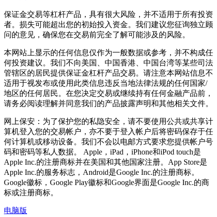
保证金交易等杠杆产品，具有很大风险，并不适用于所有投资
者。损失可能超出您的初始投入资金。我们建议您征询独立顾
问的意见，确保您在交易前完全了解可能涉及的风险。
本网站上显示的任何信息仅作为一般数据或参考，并不构成任
何投资建议。我们不向美国、中国香港、中国台湾等某些司法
管辖区的居民提供保证金杠杆产品交易。请注意本网站信息不
适用于视发布或使用此类信息违反当地法律法规的任何国家/
地区的任何居民。在您决定交易或继续持有任何金融产品前，
请务必阅读理解并同意我们的产品披露声明和其他相关文件。
网上保安：为了保护您的私隐安全，请不要使用公共或共享计
算机登入您的交易帐户，亦不要于登入帐户后将密码保存于任
何计算机或移动设备。我们不会以电邮方式要求您提供帐户号
码和密码等私人数据。 Apple，iPad，iPhone和iPod touch是
Apple Inc.的注册商标并在美国和其他国家注册。App Store是
Apple Inc.的服务标志，Android是Google Inc.的注册商标。
Google徽标，Google Play徽标和Google界面是Google Inc.的商
标或注册商标。
电脑版