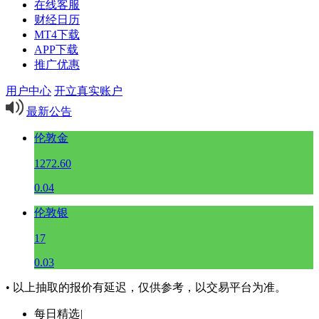
在线客服
财经日历
MT4下载
APP下载
推广优惠
用户中心
开立真实账户
最新公告
伦敦金
1272.60
0.04
伦敦银
17
0.03
• 以上抽取的报价有延迟，仅供参考，以交易平台为准。
每日精选
|